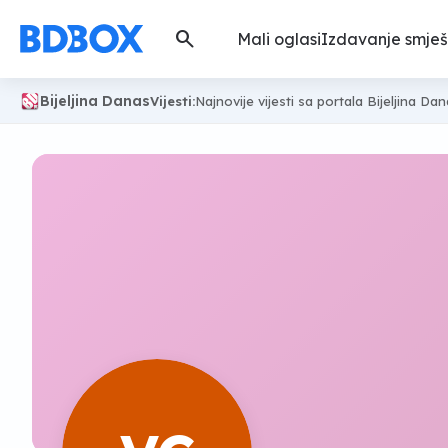
search
Mali oglasi
Izdavanje smješ
Bijeljina Danas
Vijesti:
Najnovije vijesti sa portala Bijeljina Da