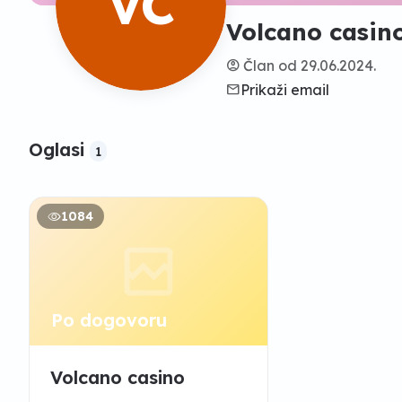
VC
Volcano casin
account_circle
Član od 29.06.2024.
email
Prikaži email
Oglasi
1
1084
Po dogovoru
Volcano casino