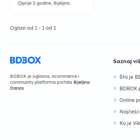
schedule
prije 2 godine, Bijeljina
Oglasi od 1 - 1 od 1
Saznaj vi
BDBOX je oglasna, ecommerce i
Šta je 
community platforma portala
Bijeljina
BDBOX p
Danas
.
Online 
Najčešć
Ko je Vi