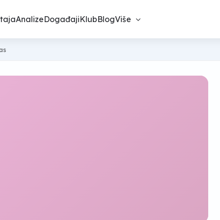
taja
Analize
Događaji
Klub
Blog
Više
nas