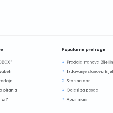
še
Popularne pretrage
BDBOX?
Prodaja stanova Bijelji
aketi
Izdavanje stanova Bijel
prodaja
Stan na dan
a pitanja
Oglasi za posao
ktor?
Apartmani