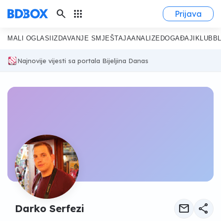
search
apps
Prijava
MALI OGLASI
IZDAVANJE SMJEŠTAJA
ANALIZE
DOGAĐAJI
KLUB
B
Najnovije vijesti sa portala Bijeljina Danas
mail
share
Darko Serfezi