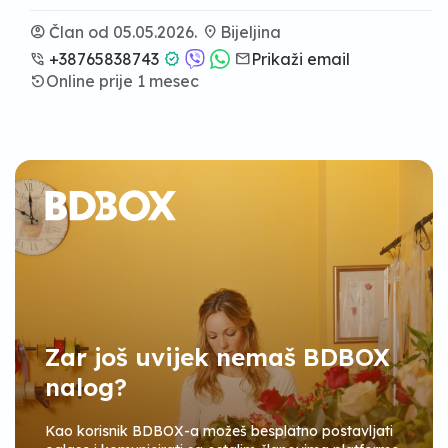
account_circle
Član od 05.05.2026.
location_on
Bijeljina
phone_in_talk
+38765838743
verified
email
Prikaži email
settings_backup_restore
Online prije 1 mesec
Zar još uvijek nemaš BDBOX
nalog?
Kao korisnik BDBOX-a možeš besplatno postavljati