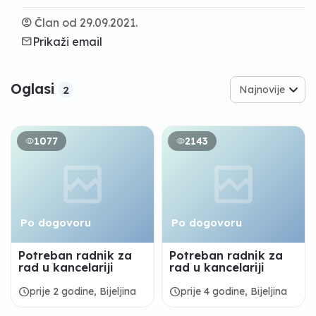
account_circle
Član od 29.09.2021.
email
Prikaži email
Oglasi
Najnovije
2
1077
2143
Po dogovoru
Po dogovoru
Potreban radnik za
Potreban radnik za
rad u kancelariji
rad u kancelariji
schedule
schedule
prije 2 godine, Bijeljina
prije 4 godine, Bijeljina