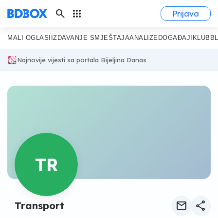
search
apps
Prijava
MALI OGLASI
IZDAVANJE SMJEŠTAJA
ANALIZE
DOGAĐAJI
KLUB
B
Najnovije vijesti sa portala Bijeljina Danas
TR
mail
share
Transport