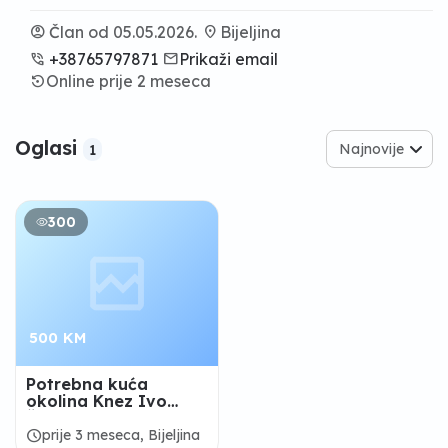
account_circle
Član od 05.05.2026.
location_on
Bijeljina
phone_in_talk
+38765797871
email
Prikaži email
settings_backup_restore
Online prije 2 meseca
Oglasi
Najnovije
1
300
500 KM
Potrebna kuća
okolina Knez Ivo
Škole
schedule
prije 3 meseca, Bijeljina