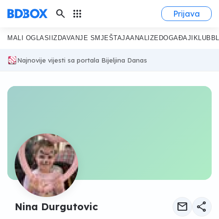
search
apps
Prijava
MALI OGLASI
IZDAVANJE SMJEŠTAJA
ANALIZE
DOGAĐAJI
KLUB
B
Najnovije vijesti sa portala Bijeljina Danas
mail
share
Nina Durgutovic