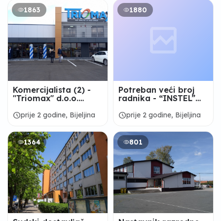
1863
1880
Komercijalista (2) -
Potreban veći broj
"Triomax" d.o.o.
radnika - “INSTEL”
Bijeljina
d.o.o. Bijeljina
schedule
schedule
prije 2 godine, Bijeljina
prije 2 godine, Bijeljina
1364
801