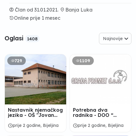
account_circle
Član od 31.01.2021.
location_on
Banja Luka
settings_backup_restore
Online prije 1 mesec
Oglasi
Najnovije
1408
729
1109
Nastavnik njemačkog
Potrebna dva
jezika - OŠ "Jovan
radnika - DOO “
Dučić" Bijeljina
GRAĐAPROMET”
BIJELjINA
schedule
schedule
prije 2 godine, Bijeljina
prije 2 godine, Bijeljina