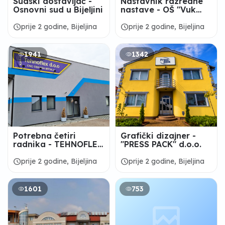
Sudski dostavljač -
Nastavnik razredne
Osnovni sud u Bijeljini
nastave - OŠ "Vuk
Karadžić" Zabrđe
schedule
schedule
prije 2 godine, Bijeljina
prije 2 godine, Bijeljina
1941
1342
Potrebna četiri
Grafički dizajner -
radnika - TEHNOFLEX
"PRESS PACK" d.o.o.
d.o.o.
schedule
schedule
prije 2 godine, Bijeljina
prije 2 godine, Bijeljina
1601
753