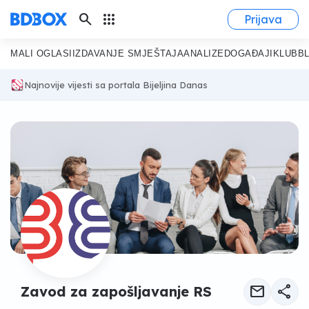
search
apps
Prijava
MALI OGLASI
IZDAVANJE SMJEŠTAJA
ANALIZE
DOGAĐAJI
KLUB
B
Najnovije vijesti sa portala Bijeljina Danas
mail
share
Zavod za zapošljavanje RS