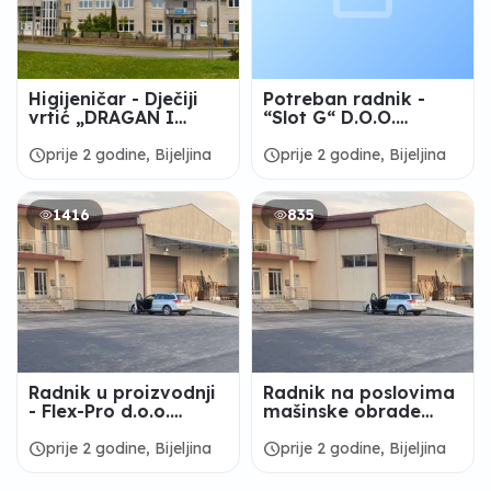
Higijeničar - Dječiji
Potreban radnik -
vrtić „DRAGAN I
“Slot G“ D.O.O.
ZORAN” Bijeljina
Bijeljina
schedule
schedule
prije 2 godine, Bijeljina
prije 2 godine, Bijeljina
1416
835
Radnik u proizvodnji
Radnik na poslovima
- Flex-Pro d.o.o.
mašinske obrade
Bijeljina
metala - Flex-Pro
d.o.o. Bijeljina
schedule
schedule
prije 2 godine, Bijeljina
prije 2 godine, Bijeljina