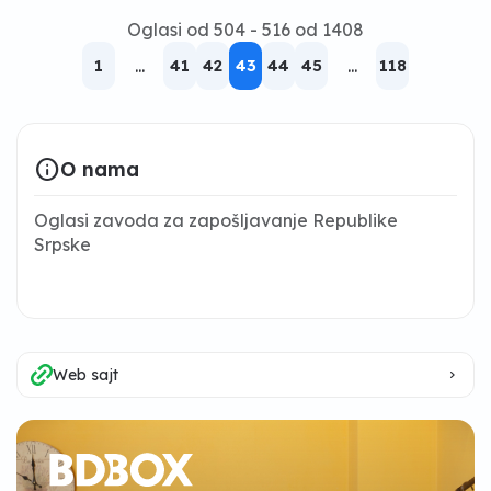
Oglasi od 504 - 516 od 1408
1
...
41
42
43
44
45
...
118
info
O nama
Oglasi zavoda za zapošljavanje Republike
Srpske
Web sajt
keyboard_arrow_right