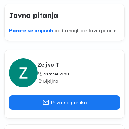
Javna pitanja
Morate se prijaviti
da bi mogli postaviti pitanje.
Zeljko T
phone_in_talk
38765402130
location_on
Bijeljina
mail
Privatna poruka