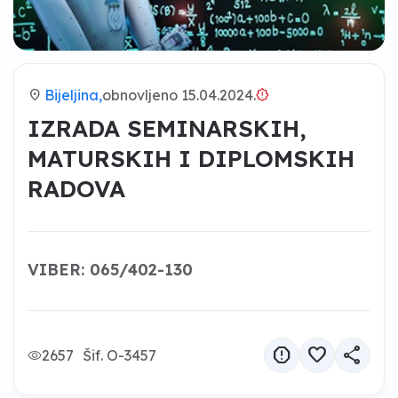
location_on
Bijeljina,
obnovljeno 15.04.2024.
brightness_alert
IZRADA SEMINARSKIH,
MATURSKIH I DIPLOMSKIH
RADOVA
VIBER: 065/402-130
report
favorite
share
2657
Šif. O-3457