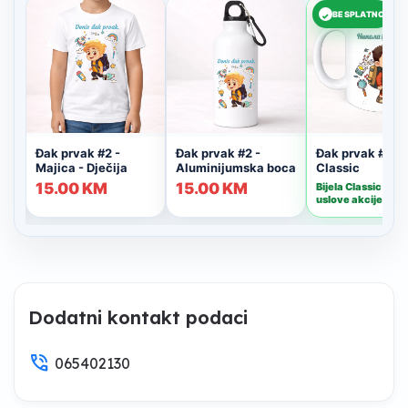
Dodatni kontakt podaci
phone_in_talk
065402130