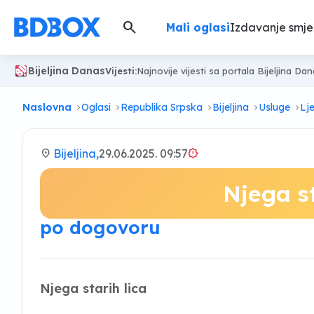
search
Mali oglasi
Izdavanje smje
Bijeljina Danas
Vijesti:
Najnovije vijesti sa portala Bijeljina Da
Naslovna
Oglasi
Republika Srpska
Bijeljina
Usluge
Lj
location_on
Bijeljina,
29.06.2025. 09:57
brightness_alert
Njega st
po dogovoru
Njega starih lica