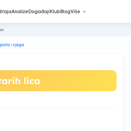
štaja
Analize
Događaji
Klub
Blog
Više
nas
epota i njega
arih lica