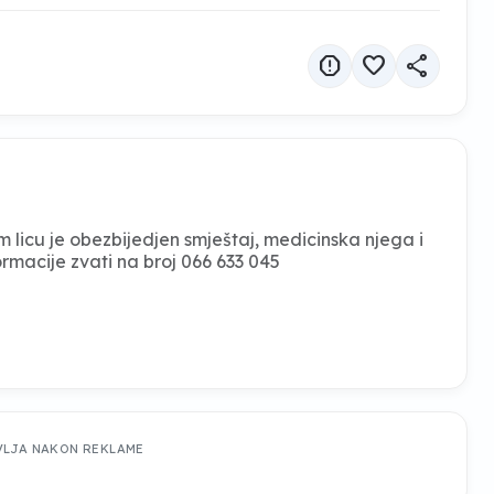
report
favorite
share
m licu je obezbijedjen smještaj, medicinska njega i
rmacije zvati na broj 066 633 045
VLJA NAKON REKLAME