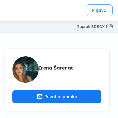
Prijava
Zaprati BDBOX
Irena Šarenac
mail
Privatna poruka