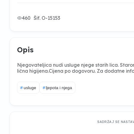
460
Šif. O-15153
Opis
Njegovateljica nudi usluge njege starih lica. Staro
lična higijena.Cijena po dogovoru. Za dodatne info
#
usluge
#
ljepota i njega
SADRŽAJ SE NASTA