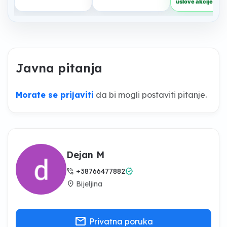
Javna pitanja
Morate se prijaviti
da bi mogli postaviti pitanje.
Dejan M
phone_in_talk
verified
+38766477882
location_on
Bijeljina
mail
Privatna poruka