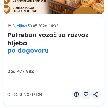
location_on
Bijeljina,
30.05.2026. 14:02
Potreban vozač za razvoz
hljeba
po dogovoru
066 477 882
report
favorite
share
431
Šif. O-17824