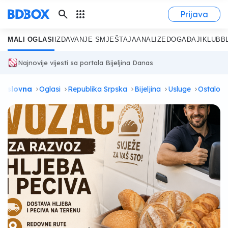
search
apps
Prijava
MALI OGLASI
IZDAVANJE SMJEŠTAJA
ANALIZE
DOGAĐAJI
KLUB
B
Najnovije vijesti sa portala Bijeljina Danas
Naslovna
Oglasi
Republika Srpska
Bijeljina
Usluge
Ostalo