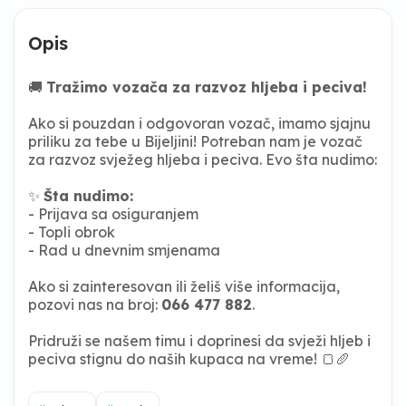
Opis
🚚
Tražimo vozača za razvoz hljeba i peciva!
Ako si pouzdan i odgovoran vozač, imamo sjajnu
priliku za tebe u Bijeljini! Potreban nam je vozač
za razvoz svježeg hljeba i peciva. Evo šta nudimo:
✨
Šta nudimo:
- Prijava sa osiguranjem
- Topli obrok
- Rad u dnevnim smjenama
Ako si zainteresovan ili želiš više informacija,
pozovi nas na broj:
066 477 882
.
Pridruži se našem timu i doprinesi da svježi hljeb i
peciva stignu do naših kupaca na vreme! 🍞🥖