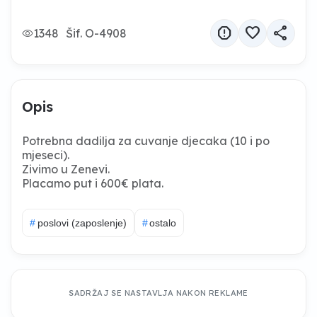
report
favorite
share
1348
Šif. O-4908
Opis
Potrebna dadilja za cuvanje djecaka (10 i po
mjeseci).
Zivimo u Zenevi.
Placamo put i 600€ plata.
#
poslovi (zaposlenje)
#
ostalo
SADRŽAJ SE NASTAVLJA NAKON REKLAME