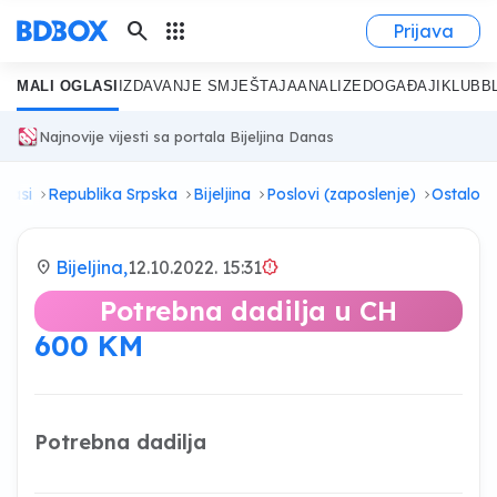
search
apps
Prijava
MALI OGLASI
IZDAVANJE SMJEŠTAJA
ANALIZE
DOGAĐAJI
KLUB
B
Najnovije vijesti sa portala Bijeljina Danas
glasi
Republika Srpska
Bijeljina
Poslovi (zaposlenje)
Ostalo
location_on
Bijeljina,
12.10.2022. 15:31
brightness_alert
Potrebna dadilja u CH
600 KM
Potrebna dadilja