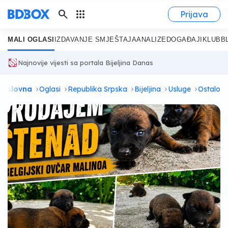
search
apps
Prijava
MALI OGLASI
IZDAVANJE SMJEŠTAJA
ANALIZE
DOGAĐAJI
KLUB
B
Najnovije vijesti sa portala Bijeljina Danas
Naslovna
Oglasi
Republika Srpska
Bijeljina
Usluge
Ostalo