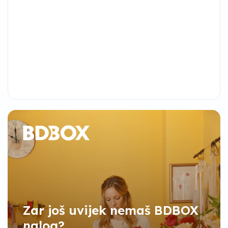
Zar još uvijek nemaš BDBOX
nalog?