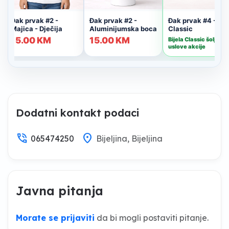
Dodatni kontakt podaci
phone_in_talk
location_on
065474250
Bijeljina, Bijeljina
Javna pitanja
Morate se prijaviti
da bi mogli postaviti pitanje.