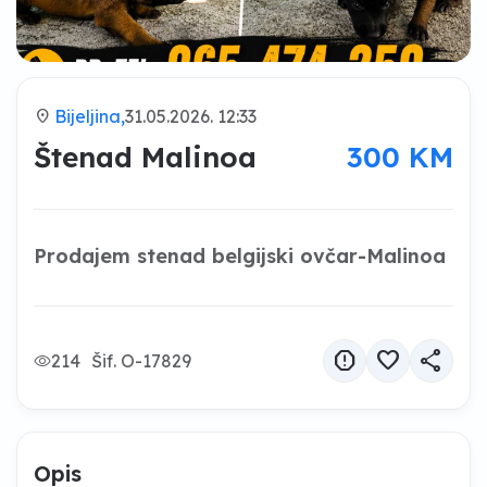
location_on
Bijeljina,
31.05.2026. 12:33
Štenad Malinoa
300 KM
Prodajem stenad belgijski ovčar-Malinoa
report
favorite
share
214
Šif. O-17829
Opis