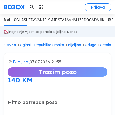
search
apps
Prijava
MALI OGLASI
IZDAVANJE SMJEŠTAJA
ANALIZE
DOGAĐAJI
KLUB
B
Najnovije vijesti sa portala Bijeljina Danas
Naslovna
Oglasi
Republika Srpska
Bijeljina
Usluge
Ostalo
location_on
Bijeljina,
07.07.2026. 21:55
Trazim poso
140 KM
Hitno potreban poso