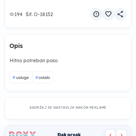
report
favorite
share
194
Šif. O-18152
Opis
Hitno potreban poso
#
usluge
#
ostalo
SADRŽAJ SE NASTAVLJA NAKON REKLAME