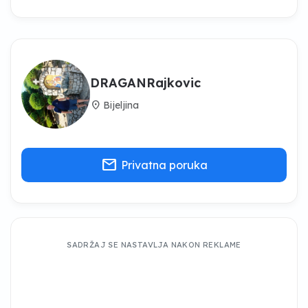
DRAGANRajkovic
location_on
Bijeljina
mail
Privatna poruka
SADRŽAJ SE NASTAVLJA NAKON REKLAME