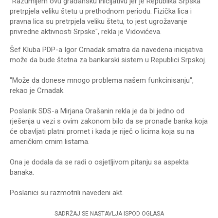
"Razumijem ovu građansku inicijativu jer je Republika Srpska
pretrpjela veliku štetu u prethodnom periodu. Fizička lica i
pravna lica su pretrpjela veliku štetu, to jest ugrožavanje
privredne aktivnosti Srpske", rekla je Vidovićeva.
Šef Kluba PDP-a Igor Crnadak smatra da navedena inicijativa
može da bude štetna za bankarski sistem u Republici Srpskoj.
"Može da donese mnogo problema našem funkcinisanju",
rekao je Crnadak.
Poslanik SDS-a Mirjana Orašanin rekla je da bi jedno od
rješenja u vezi s ovim zakonom bilo da se pronađe banka koja
će obavljati platni promet i kada je riječ o licima koja su na
američkim crnim listama.
Ona je dodala da se radi o osjetljivom pitanju sa aspekta
banaka.
Poslanici su razmotrili navedeni akt.
SADRŽAJ SE NASTAVLJA ISPOD OGLASA