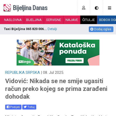
Bijeljina Danas
NASLOVNA
BIJELJINA
SERVISNE
NAJAVE
ČITULJE
BDBOX OG
Dječija autosjedalica 0-25kg , 3 položaj...
Detalji
I
Dodaj oglas
REPUBLIKA SRPSKA
| 08. Jul 2025.
Vidović: Nikada se ne smije ugasiti
račun preko kojeg se prima zarađeni
dohodak
Podijeli
Tvituj