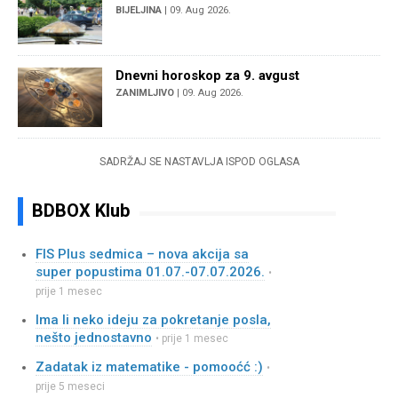
BIJELJINA
| 09. Aug 2026.
Dnevni horoskop za 9. avgust
ZANIMLJIVO
| 09. Aug 2026.
SADRŽAJ SE NASTAVLJA ISPOD OGLASA
BDBOX Klub
FIS Plus sedmica – nova akcija sa
super popustima 01.07.-07.07.2026.
•
prije 1 mesec
Ima li neko ideju za pokretanje posla,
nešto jednostavno
• prije 1 mesec
Zadatak iz matematike - pomooćć :)
•
prije 5 meseci