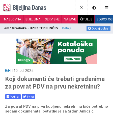
Bijeljina Danas
NASLOVNA
BIJELJINA
SERVISNE
NAJAVE
ČITULJE
BDBOX OG
Prijem tri radnika - TOP “DRINA“ a.d. BI...
Detalji
K
Dodaj oglas
BiH
| 10. Jul 2025.
Koji dokumenti će trebati građanima
za povrat PDV na prvu nekretninu?
Podijeli
Tvituj
Za povrat PDV na prvu kupljenu nekretninu biće potrebno
sedam dokumenata, potvrdio je za Srđan Amidžić,