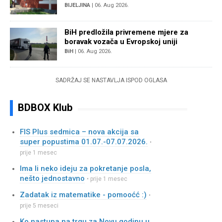
BIJELJINA
| 06. Aug 2026.
BiH predložila privremene mjere za
boravak vozača u Evropskoj uniji
BiH
| 06. Aug 2026.
SADRŽAJ SE NASTAVLJA ISPOD OGLASA
BDBOX Klub
FIS Plus sedmica – nova akcija sa
super popustima 01.07.-07.07.2026.
•
prije 1 mesec
Ima li neko ideju za pokretanje posla,
nešto jednostavno
• prije 1 mesec
Zadatak iz matematike - pomooćć :)
•
prije 5 meseci
Ko nastupa na trgu za Novu godinu u