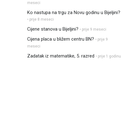
meseci
Ko nastupa na trgu za Novu godinu u Bijeljini?
• prije 8 meseci
Cijene stanova u Bijeljini?
• prije 9 meseci
Cijena placa u bližem centru BN?
• prije 9
meseci
Zadatak iz matematike, 5. razred
• prije 1 godinu