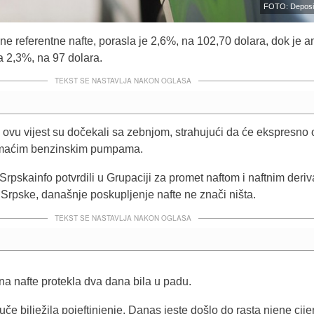
FOTO: Deposi
ne referentne nafte, porasla je 2,6%, na 102,70 dolara, dok je 
a 2,3%, na 97 dolara.
TEKST SE NASTAVLJA NAKON OGLASA
ovu vijest su dočekali sa zebnjom, strahujući da će ekspresno o
domaćim benzinskim pumpama.
rpskainfo potvrdili u Grupaciji za promet naftom i naftnim deri
 Srpske, današnje poskupljenje nafte ne znači ništa.
TEKST SE NASTAVLJA NAKON OGLASA
na nafte protekla dva dana bila u padu.
juče bilježila pojeftinjenje. Danas jeste došlo do rasta njene cije