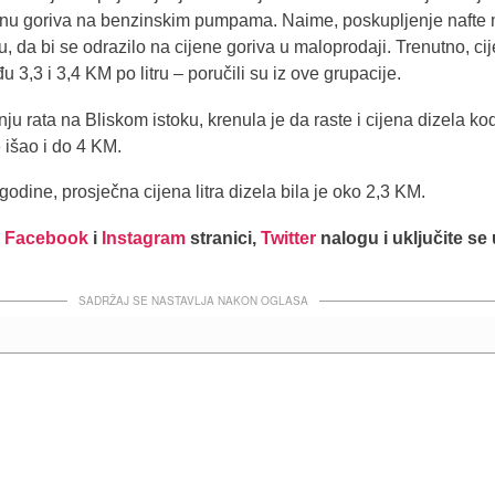
ijenu goriva na benzinskim pumpama. Naime, poskupljenje nafte
u, da bi se odrazilo na cijene goriva u maloprodaji. Trenutno, ci
 3,3 i 3,4 KM po litru – poručili su iz ove grupacije.
nju rata na Bliskom istoku, krenula je da raste i cijena dizela ko
e išao i do 4 KM.
dine, prosječna cijena litra dizela bila je oko 2,3 KM.
j
Facebook
i
Instagram
stranici,
Twitter
nalogu i uključite se
SADRŽAJ SE NASTAVLJA NAKON OGLASA