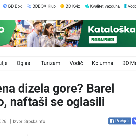
BD Box
BDBOX Klub
BD Kviz
Kvalitet vazduha
Vodo
ulje
Oglasi
Turizam
Vodič
Kolumna
BD M
jena dizela gore? Barel
, naftaši se oglasili
Podijeli
026.
Izvor: Srpskainfo