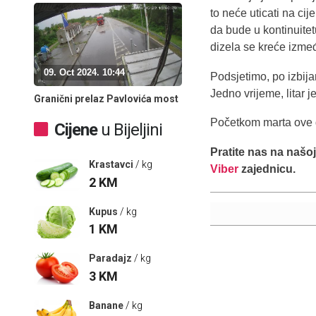
to neće uticati na c
da bude u kontinuitet
dizela se kreće između
09. Oct 2024. 10:44
Podsjetimo, po izbija
Jedno vrijeme, litar j
Granični prelaz Pavlovića most
Početkom marta ove go
Cijene
u Bijeljini
Pratite nas na našo
Krastavci
/ kg
Viber
zajednicu.
2
KM
Kupus
/ kg
1
KM
Paradajz
/ kg
3
KM
Banane
/ kg