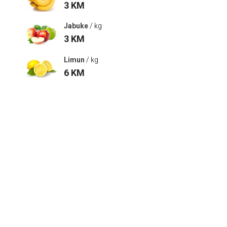
3
KM
Jabuke
/ kg
3
KM
Limun
/ kg
6
KM