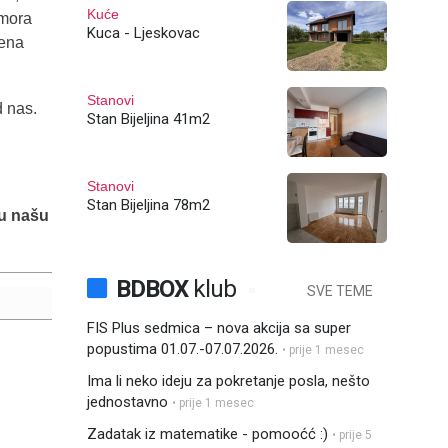
Kuće
 mora
Kuca - Ljeskovac
jena
Stanovi
d nas.
Stan Bijeljina 41m2
Stanovi
Stan Bijeljina 78m2
 u našu
BDBOX
klub
SVE TEME
FIS Plus sedmica – nova akcija sa super
popustima 01.07.-07.07.2026.
• prije 1 mesec
Ima li neko ideju za pokretanje posla, nešto
jednostavno
• prije 1 mesec
Zadatak iz matematike - pomooćć :)
• prije 5