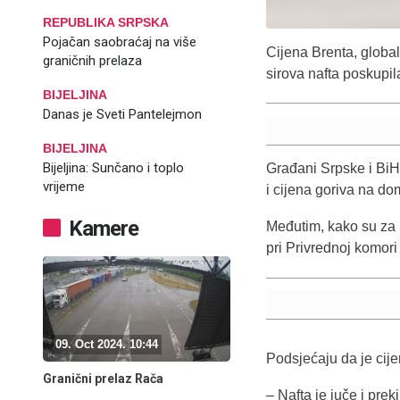
REPUBLIKA SRPSKA
Pojačan saobraćaj na više
Cijena Brenta, global
graničnih prelaza
sirova nafta poskupil
BIJELJINA
Danas je Sveti Pantelejmon
BIJELJINA
Bijeljina: Sunčano i toplo
Građani Srpske i BiH 
vrijeme
i cijena goriva na 
Kamere
Međutim, kako su za S
pri Privrednoj komori
09. Oct 2024. 10:44
Podsjećaju da je cije
Granični prelaz Rača
– Nafta je juče i prek