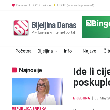
Današnji BDBOX poklon:
1 BDT
(loguj se da preuzmeš)
Bijeljina Danas
Prvi bijeljinski Internet portal
Početna
Bijeljina
Info
Najave
Čit
Ide li ci
Najnovije
poskupio
BIJELJINA
08. May 2
REPUBLIKA SRPSKA