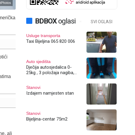
tPhotos
američka
BDBOX
oglasi
SVI OGLASI
Usluge transporta
Taxi Bijeljina 065 820 006
tići
Auto sjedišta
Dječija autosjedalica 0-
25kg , 3 položaja nagiba,
vatima
Bijeljina
Stanovi
Izdajem namjesten stan
Stanovi
Bijeljina-centar 75m2
ne, ali