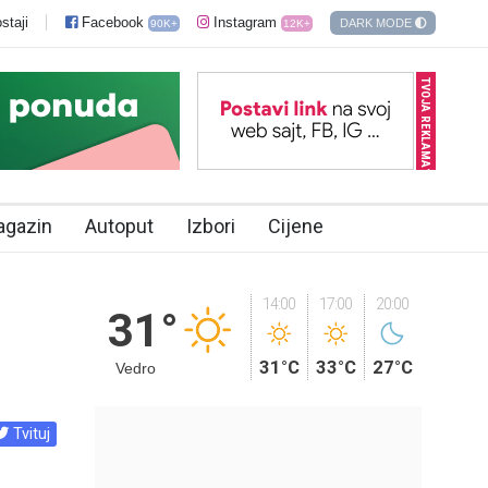
staji
Facebook
Instagram
DARK MODE
90K+
12K+
TVOJA REKLAMA?
agazin
Autoput
Izbori
Cijene
14:00
17:00
20:00
31°
31°C
33°C
27°C
Vedro
Tvituj