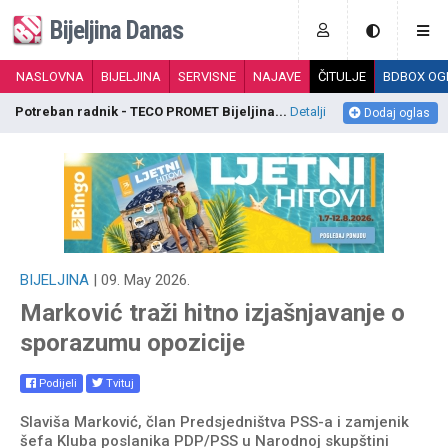
Bijeljina Danas
NASLOVNA
BIJELJINA
SERVISNE
NAJAVE
ČITULJE
BDBOX OG
Potreban radnik - TECO PROMET Bijeljina...
Detalji
P
Dodaj oglas
BIJELJINA
| 09. May 2026.
Marković traži hitno izjašnjavanje o
sporazumu opozicije
Podijeli
Tvituj
Slaviša Marković, član Predsjedništva PSS-a i zamjenik
šefa Kluba poslanika PDP/PSS u Narodnoj skupštini