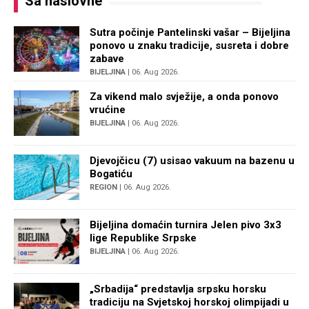
Sa naslovne
Sutra počinje Pantelinski vašar – Bijeljina
ponovo u znaku tradicije, susreta i dobre
zabave
BIJELJINA
| 06. Aug 2026.
Za vikend malo svježije, a onda ponovo
vrućine
BIJELJINA
| 06. Aug 2026.
Djevojčicu (7) usisao vakuum na bazenu u
Bogatiću
REGION
| 06. Aug 2026.
Bijeljina domaćin turnira Jelen pivo 3x3
lige Republike Srpske
BIJELJINA
| 06. Aug 2026.
„Srbadija“ predstavlja srpsku horsku
tradiciju na Svjetskoj horskoj olimpijadi u