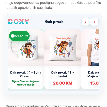
imaju odgovornost da postignu dogovor i obezbijede podršku
i ostalih opozicionih subjekata.
„Dugujemo to građanima Republike Srpske. Kao dvije najveće