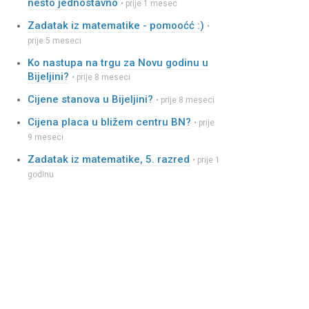
nešto jednostavno
• prije 1 mesec
Zadatak iz matematike - pomooćć :)
•
prije 5 meseci
Ko nastupa na trgu za Novu godinu u
Bijeljini?
• prije 8 meseci
Cijene stanova u Bijeljini?
• prije 8 meseci
Cijena placa u bližem centru BN?
• prije
9 meseci
Zadatak iz matematike, 5. razred
• prije 1
godinu