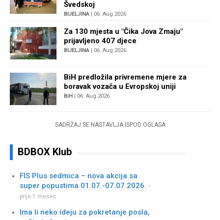
Švedskoj
BIJELJINA
| 06. Aug 2026.
Za 130 mjesta u "Čika Jova Zmaju"
prijavljeno 407 djece
BIJELJINA
| 06. Aug 2026.
BiH predložila privremene mjere za
boravak vozača u Evropskoj uniji
BiH
| 06. Aug 2026.
SADRŽAJ SE NASTAVLJA ISPOD OGLASA
BDBOX Klub
FIS Plus sedmica – nova akcija sa
super popustima 01.07.-07.07.2026.
•
prije 1 mesec
Ima li neko ideju za pokretanje posla,