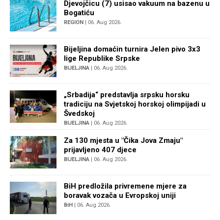
Djevojčicu (7) usisao vakuum na bazenu u
Bogatiću
REGION
| 06. Aug 2026.
Bijeljina domaćin turnira Jelen pivo 3x3
lige Republike Srpske
BIJELJINA
| 06. Aug 2026.
„Srbadija“ predstavlja srpsku horsku
tradiciju na Svjetskoj horskoj olimpijadi u
Švedskoj
BIJELJINA
| 06. Aug 2026.
Za 130 mjesta u "Čika Jova Zmaju"
prijavljeno 407 djece
BIJELJINA
| 06. Aug 2026.
BiH predložila privremene mjere za
boravak vozača u Evropskoj uniji
BiH
| 06. Aug 2026.