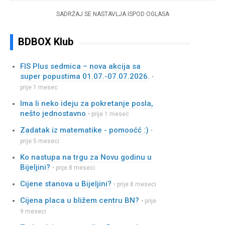
SADRŽAJ SE NASTAVLJA ISPOD OGLASA
BDBOX Klub
FIS Plus sedmica – nova akcija sa
super popustima 01.07.-07.07.2026.
•
prije 1 mesec
Ima li neko ideju za pokretanje posla,
nešto jednostavno
• prije 1 mesec
Zadatak iz matematike - pomooćć :)
•
prije 5 meseci
Ko nastupa na trgu za Novu godinu u
Bijeljini?
• prije 8 meseci
Cijene stanova u Bijeljini?
• prije 8 meseci
Cijena placa u bližem centru BN?
• prije
9 meseci