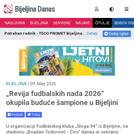
Bijeljina Danas
NASLOVNA
BIJELJINA
SERVISNE
NAJAVE
ČITULJE
BDBOX OG
Prijem 2 radnika - DOM ZA STARIJA LICA „...
Detalji
P
Dodaj oglas
BIJELJINA
| 09. May 2026.
„Revija fudbalskih nada 2026“
okupila buduće šampione u Bijeljini
Podijeli
Tvituj
U organizaciji Fudbalskog kluba „Sloga 94“ iz Bijeljine, na
stadionu „Bogdan Todorović - Ćiro“ danas je svečano