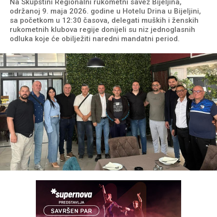
Na Skupštini Regionalni rukometni savez Bijeljina,
održanoj 9. maja 2026. godine u Hotelu Drina u Bijeljini,
sa početkom u 12:30 časova, delegati muških i ženskih
rukometnih klubova regije donijeli su niz jednoglasnih
odluka koje će obilježiti naredni mandatni period.