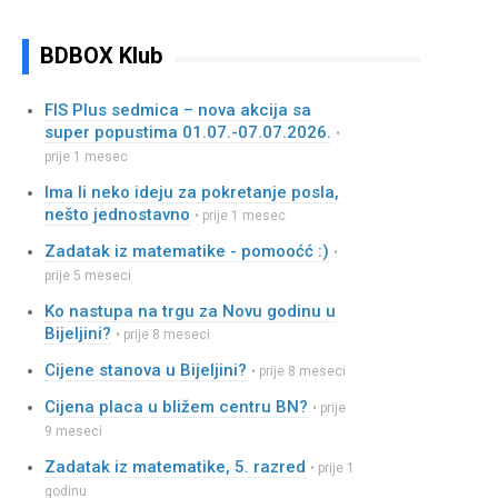
BDBOX Klub
FIS Plus sedmica – nova akcija sa
super popustima 01.07.-07.07.2026.
•
prije 1 mesec
Ima li neko ideju za pokretanje posla,
nešto jednostavno
• prije 1 mesec
Zadatak iz matematike - pomooćć :)
•
prije 5 meseci
Ko nastupa na trgu za Novu godinu u
Bijeljini?
• prije 8 meseci
Cijene stanova u Bijeljini?
• prije 8 meseci
Cijena placa u bližem centru BN?
• prije
9 meseci
Zadatak iz matematike, 5. razred
• prije 1
godinu