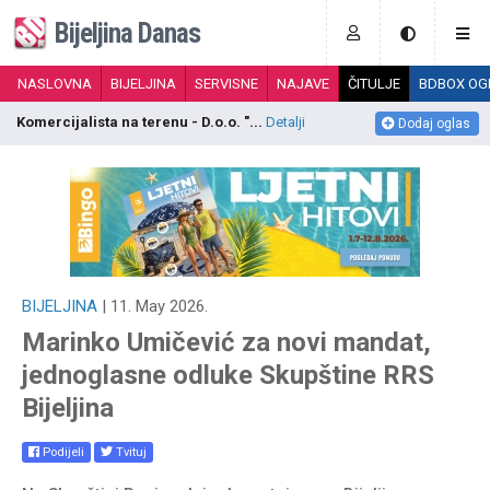
Bijeljina Danas
NASLOVNA
BIJELJINA
SERVISNE
NAJAVE
ČITULJE
BDBOX OG
Komercijalista na terenu - D.o.o. "...
Detalji
Dodaj oglas
BIJELJINA
| 11. May 2026.
Marinko Umičević za novi mandat,
jednoglasne odluke Skupštine RRS
Bijeljina
Podijeli
Tvituj