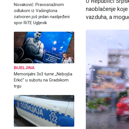
U Republici Srpsk
Novaković: Pravosnažnom
naoblačenje koje 
odlukom iz Vašingtona
vazduha, a moguća
zatvoren još jedan naslijeđeni
spor RiTE Ugljevik
BIJELJINA
Memorijalni 3x3 turnir „Nebojša
Erkić“ u subotu na Gradskom
trgu