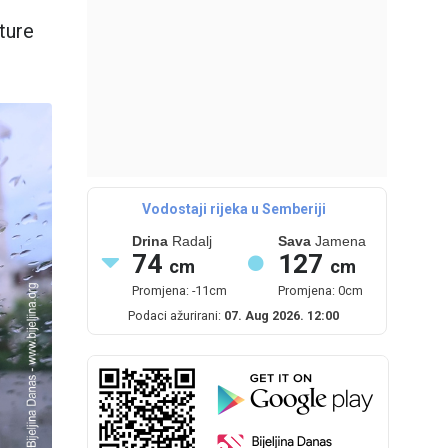
ture
Vodostaji rijeka u Semberiji
Drina
Radalj
Sava
Jamena
74
127
cm
cm
Promjena: -11cm
Promjena: 0cm
Podaci ažurirani:
07. Aug 2026. 12:00