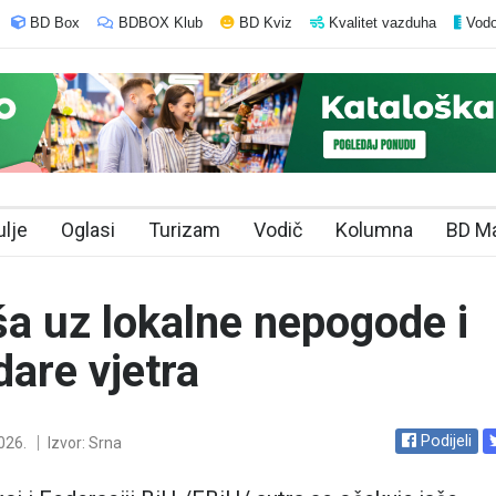
BD Box
BDBOX Klub
BD Kviz
Kvalitet vazduha
Vodo
ulje
Oglasi
Turizam
Vodič
Kolumna
BD M
ša uz lokalne nepogode i
dare vjetra
Podijeli
026.
Izvor: Srna