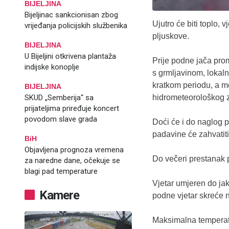
BIJELJINA
Bijeljinac sankcionisan zbog
Ujutro će biti toplo,
vrijeđanja policijskih službenika
pljuskove.
BIJELJINA
U Bijeljini otkrivena plantaža
Prije podne jača pro
indijske konoplje
s grmljavinom, lokal
kratkom periodu, a m
BIJELJINA
SKUD „Semberija“ sa
hidrometeorološkog 
prijateljima priređuje koncert
povodom slave grada
Doći će i do naglog p
padavine će zahvatiti
BiH
Objavljena prognoza vremena
Do večeri prestanak 
za naredne dane, očekuje se
blagi pad temperature
Vjetar umjeren do jak
Kamere
podne vjetar skreće na
Maksimalna temperatu