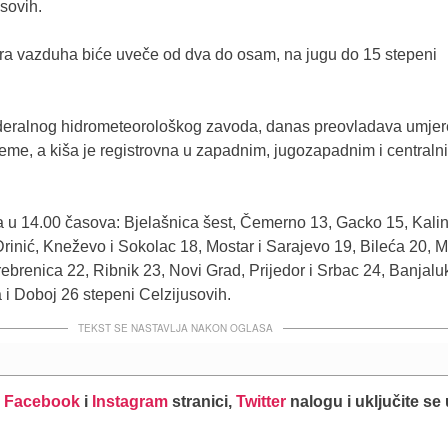
sovih.
ra vazduha biće uveče od dva do osam, na jugu do 15 stepeni
ralnog hidrometeorološkog zavoda, danas preovladava umjer
jeme, a kiša je registrovna u zapadnim, jugozapadnim i centraln
u 14.00 časova: Bjelašnica šest, Čemerno 13, Gacko 15, Kali
rinić, Kneževo i Sokolac 18, Mostar i Sarajevo 19, Bileća 20, M
rebrenica 22, Ribnik 23, Novi Grad, Prijedor i Srbac 24, Banjalu
a i Doboj 26 stepeni Celzijusovih.
TEKST SE NASTAVLJA NAKON OGLASA
j
Facebook
i
Instagram
stranici,
Twitter
nalogu i uključite se