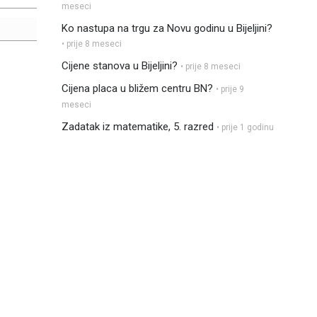
meseci
Ko nastupa na trgu za Novu godinu u Bijeljini?
• prije 8 meseci
Cijene stanova u Bijeljini?
• prije 8 meseci
Cijena placa u bližem centru BN?
• prije 9
meseci
Zadatak iz matematike, 5. razred
• prije 1 godinu