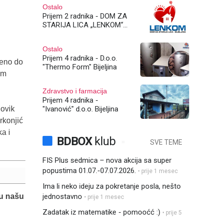
Ostalo
Prijem 2 radnika - DOM ZA
STARIJA LICA „LENKOM“
Bijeljina
Ostalo
Prijem 4 radnika - D.o.o.
eno do
"Thermo Form" Bijeljina
im
Zdravstvo i farmacija
Prijem 4 radnika -
"Ivanović" d.o.o. Bijeljina
novik
rkonjić
ka i
BDBOX
klub
SVE TEME
FIS Plus sedmica – nova akcija sa super
popustima 01.07.-07.07.2026.
• prije 1 mesec
Ima li neko ideju za pokretanje posla, nešto
 u našu
jednostavno
• prije 1 mesec
Zadatak iz matematike - pomooćć :)
• prije 5