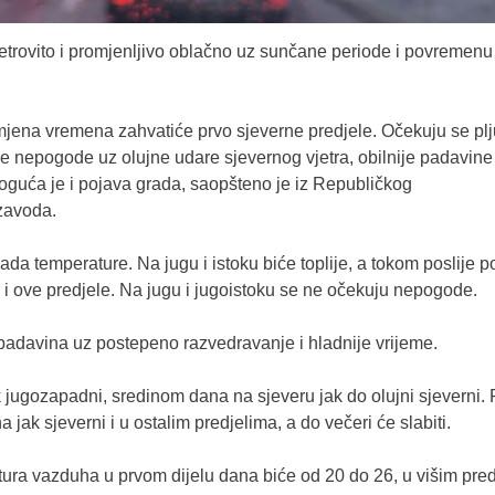
 vjetrovito i promjenljivo oblačno uz sunčane periode i povremenu 
mjena vremena zahvatiće prvo sjeverne predjele. Očekuju se pl
ne nepogode uz olujne udare sjevernog vjetra, obilnije padavine
oguća je i pojava grada, saopšteno je iz Republičkog
zavoda.
ada temperature. Na jugu i istoku biće toplije, a tokom poslije 
 i ove predjele. Na jugu i jugoistoku se ne očekuju nepogode.
padavina uz postepeno razvedravanje i hladnije vrijeme.
 jugozapadni, sredinom dana na sjeveru jak do olujni sjeverni. 
 jak sjeverni i u ostalim predjelima, a do večeri će slabiti.
ra vazduha u prvom dijelu dana biće od 20 do 26, u višim pre