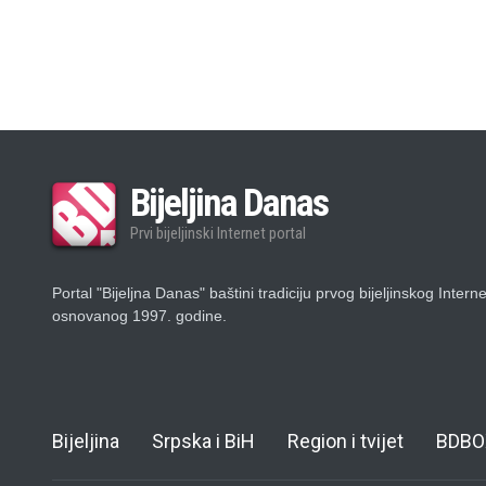
Bijeljina Danas
Prvi bijeljinski Internet portal
Portal "Bijeljna Danas" baštini tradiciju prvog bijeljinskog Intern
osnovanog 1997. godine.
Bijeljina
Srpska i BiH
Region i tvijet
BDBO