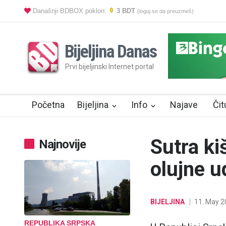
Današnji BDBOX poklon:
3 BDT
(loguj se da preuzmeš)
Bijeljina Danas
Prvi bijeljinski Internet portal
Početna
Bijeljina
Info
Najave
Čit
Sutra ki
Najnovije
olujne u
BIJELJINA
11. May 2
REPUBLIKA SRPSKA