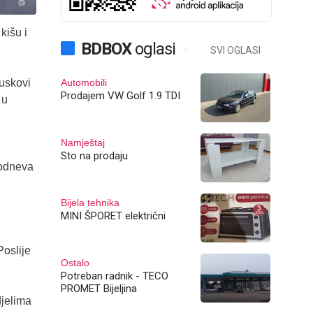
kišu i
BDBOX
oglasi
SVI OGLASI
Automobili
juskovi
Prodajem VW Golf 1.9 TDI
 u
Namještaj
Sto na prodaju
podneva
Bijela tehnika
MINI ŠPORET električni
Poslije
Ostalo
Potreban radnik - TECO
PROMET Bijeljina
djelima