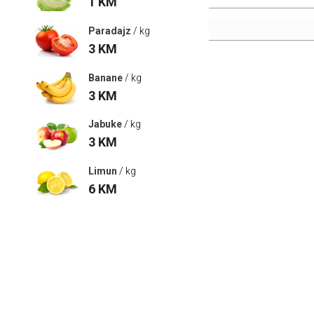
1
KM
Paradajz
/ kg
3
KM
Banane
/ kg
3
KM
Jabuke
/ kg
3
KM
Limun
/ kg
6
KM