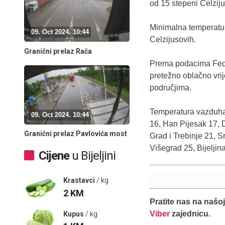
od 15 stepeni Celziju
Minimalna temperatu
09. Oct 2024. 10:44
Celzijusovih.
Granični prelaz Rača
Prema podacima Fede
pretežno oblačno vri
područjima.
Temperatura vazduha 
09. Oct 2024. 10:44
16, Han Pijesak 17, D
Granični prelaz Pavlovića most
Grad i Trebinje 21, S
Višegrad 25, Bijeljin
Cijene
u Bijeljini
Krastavci
/ kg
2
KM
Pratite nas na našo
Viber
zajednicu.
Kupus
/ kg