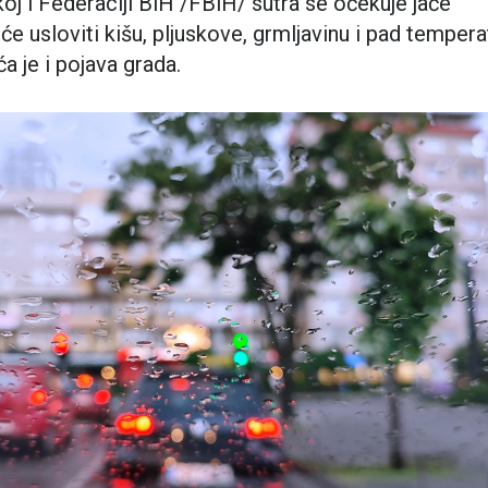
oj i Federaciji BiH /FBiH/ sutra se očekuje jače
će usloviti kišu, pljuskove, grmljavinu i pad tempera
 je i pojava grada.