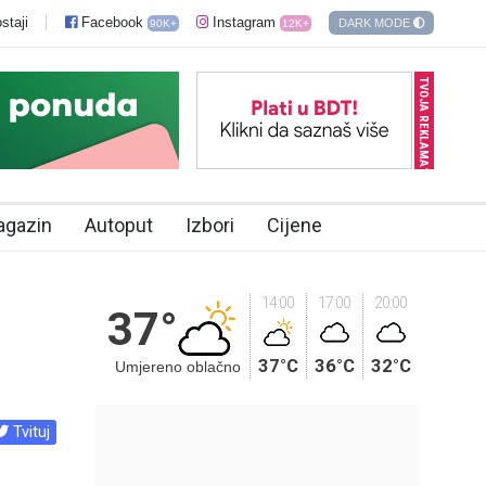
staji
Facebook
Instagram
DARK MODE
90K+
12K+
TVOJA REKLAMA?
agazin
Autoput
Izbori
Cijene
14:00
17:00
20:00
37°
37°C
36°C
32°C
Umjereno oblačno
Tvituj