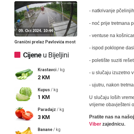
- natkrivanje pčelinj
- noć prije tretmana p
09. Oct 2024. 10:44
- ventuse na košnicam
Granični prelaz Pavlovića most
- ispod poklopne dask
Cijene
u Bijeljini
- poletište suziti reše
Krastavci
/ kg
- u slučaju izuzetno 
2
KM
- ujutru, nakon tretm
Kupus
/ kg
1
KM
U slučaju loših vreme
vrijeme obavješteni 
Paradajz
/ kg
3
KM
Pratite nas na našo
Viber
zajednicu.
Banane
/ kg