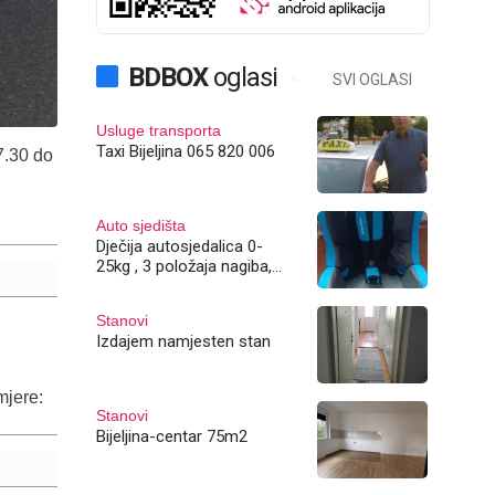
BDBOX
oglasi
SVI OGLASI
Usluge transporta
Taxi Bijeljina 065 820 006
7.30 do
i
Auto sjedišta
Dječija autosjedalica 0-
25kg , 3 položaja nagiba,
Bijeljina
Stanovi
Izdajem namjesten stan
mjere:
Stanovi
Bijeljina-centar 75m2