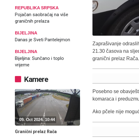
REPUBLIKA SRPSKA
Pojačan saobraćaj na više
graničnih prelaza
BIJELJINA
Danas je Sveti Pantelejmon
Zaprašivanje odrasli
21.30 časova na slje
BIJELJINA
Bijeljina: Sunčano i toplo
granični prelaz Rača
vrijeme
Kamere
Posebno se obavješta
komaraca i preduzmu 
Ako pčele nije moguć
09. Oct 2024. 10:44
Granični prelaz Rača