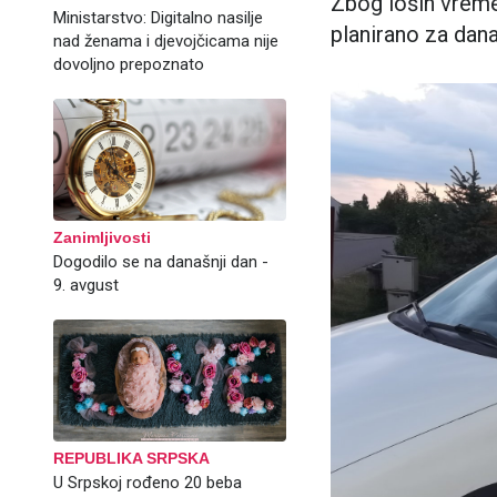
Zbog loših vreme
Ministarstvo: Digitalno nasilje
planirano za dana
nad ženama i djevojčicama nije
dovoljno prepoznato
Zanimljivosti
Dogodilo se na današnji dan -
9. avgust
REPUBLIKA SRPSKA
U Srpskoj rođeno 20 beba