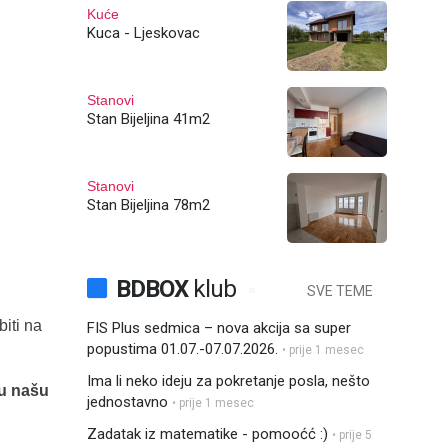
Kuće
Kuca - Ljeskovac
Stanovi
Stan Bijeljina 41m2
Stanovi
Stan Bijeljina 78m2
BDBOX
klub
SVE TEME
iti na
FIS Plus sedmica – nova akcija sa super
popustima 01.07.-07.07.2026.
• prije 1 mesec
Ima li neko ideju za pokretanje posla, nešto
 u našu
jednostavno
• prije 1 mesec
Zadatak iz matematike - pomooćć :)
• prije 5