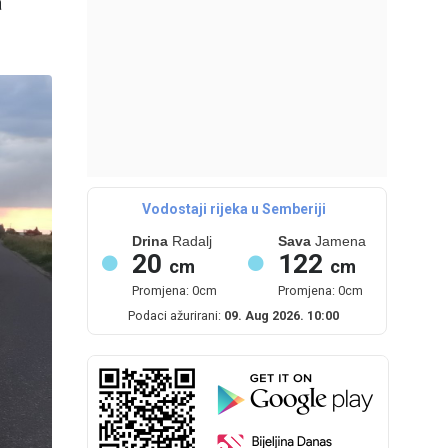
a
Vodostaji rijeka u Semberiji
Drina
Radalj
Sava
Jamena
20
122
cm
cm
Promjena: 0cm
Promjena: 0cm
Podaci ažurirani:
09. Aug 2026. 10:00