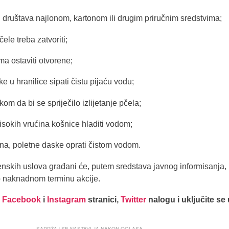
ih društava najlonom, kartonom ili drugim priručnim sredstvima;
čele treba zatvoriti;
a ostaviti otvorene;
e u hranilice sipati čistu pijaću vodu;
tkom da bi se spriječilo izlijetanje pčela;
visokih vrućina košnice hladiti vodom;
ana, poletne daske oprati čistom vodom.
nskih uslova građani će, putem sredstava javnog informisanja, b
o naknadnom terminu akcije.
j
Facebook
i
Instagram
stranici,
Twitter
nalogu i uključite se
SADRŽAJ SE NASTAVLJA NAKON OGLASA