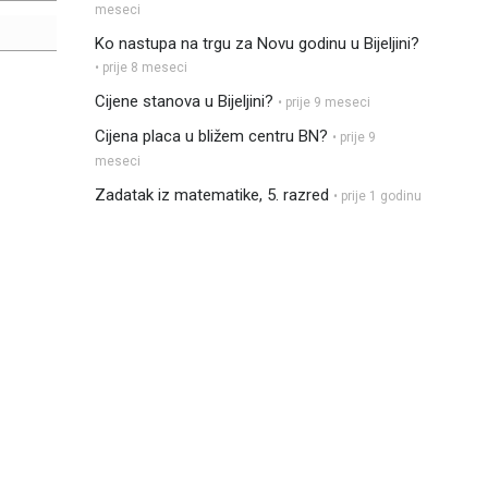
meseci
Ko nastupa na trgu za Novu godinu u Bijeljini?
• prije 8 meseci
Cijene stanova u Bijeljini?
• prije 9 meseci
Cijena placa u bližem centru BN?
• prije 9
meseci
Zadatak iz matematike, 5. razred
• prije 1 godinu