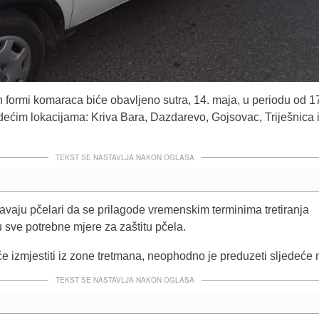
h formi komaraca biće obavljeno sutra, 14. maja, u periodu od 1
dećim lokacijama: Kriva Bara, Dazdarevo, Gojsovac, Triješnica 
.
TEKST SE NASTAVLJA NAKON OGLASA
vaju pčelari da se prilagode vremenskim terminima tretiranja
sve potrebne mjere za zaštitu pčela.
e izmjestiti iz zone tretmana, neophodno je preduzeti sljedeće 
TEKST SE NASTAVLJA NAKON OGLASA