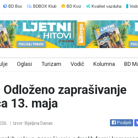
BD Box
BDBOX Klub
BD Kviz
Kvalitet vazduha
Vodo
ulje
Oglasi
Turizam
Vodič
Kolumna
BD M
a: Odloženo zaprašivanje
a 13. maja
Podijeli
026.
Izvor: Bijeljina Danas