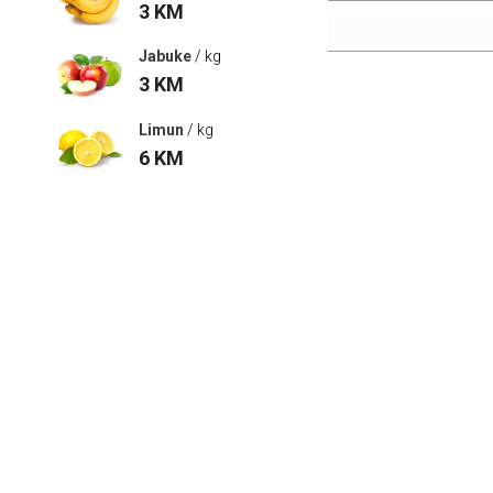
3
KM
Jabuke
/ kg
3
KM
Limun
/ kg
6
KM