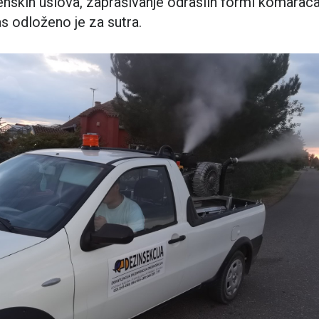
nskih uslova, zaprašivanje odraslih formi komarac
s odloženo je za sutra.