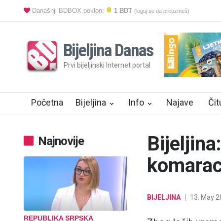
Današnji BDBOX poklon:
1 BDT
(loguj se da preuzmeš)
Bijeljina Danas
Prvi bijeljinski Internet portal
Početna
Bijeljina
Info
Najave
Čit
Bijeljin
Najnovije
komarac
BIJELJINA
13. May 2
REPUBLIKA SRPSKA