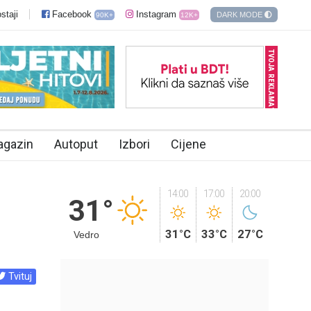
staji
Facebook
Instagram
DARK MODE
90K+
12K+
TVOJA REKLAMA?
agazin
Autoput
Izbori
Cijene
14:00
17:00
20:00
31°
31°C
33°C
27°C
Vedro
Tvituj