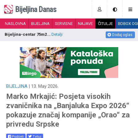
Bijeljina Danas
NASLOVNA
BIJELJINA
SERVISNE
NAJAVE
ČITULJE
BDBOX OG
Bijeljina-centar 75m2...
Detalji
K
Dodaj oglas
BIJELJINA
| 13. May 2026.
Marko Mrkajić: Posjeta visokih
zvaničnika na „Banjaluka Expo 2026“
pokazuje značaj kompanije „Orao“ za
privredu Srpske
Podijeli
Tvituj