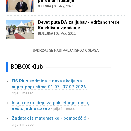
porodici i rađanju
SRPSKA
| 08. Aug 2026.
Devet puta DA za ljubav - održano treće
Kolektivno vjenčanje
BIJELJINA
| 08. Aug 2026.
SADRŽAJ SE NASTAVLJA ISPOD OGLASA
BDBOX Klub
FIS Plus sedmica – nova akcija sa
super popustima 01.07.-07.07.2026.
•
prije 1 mesec
Ima li neko ideju za pokretanje posla,
nešto jednostavno
• prije 1 mesec
Zadatak iz matematike - pomooćć :)
•
prije 5 meseci