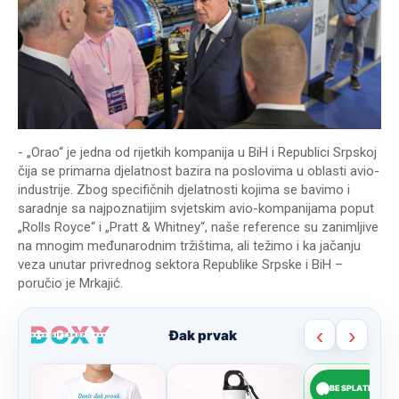
- „Orao“ je jedna od rijetkih kompanija u BiH i Republici Srpskoj
čija se primarna djelatnost bazira na poslovima u oblasti avio-
industrije. Zbog specifičnih djelatnosti kojima se bavimo i
saradnje sa najpoznatijim svjetskim avio-kompanijama poput
„Rolls Royce“ i „Pratt & Whitney“, naše reference su zanimljive
na mnogim međunarodnim tržištima, ali težimo i ka jačanju
veza unutar privrednog sektora Republike Srpske i BiH –
poručio je Mrkajić.