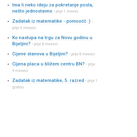
Ima li neko ideju za pokretanje posla,
nešto jednostavno
• prije 1 mesec
Zadatak iz matematike - pomooćć :)
•
prije 5 meseci
Ko nastupa na trgu za Novu godinu u
Bijeljini?
• prije 8 meseci
Cijene stanova u Bijeljini?
• prije 8 meseci
Cijena placa u bližem centru BN?
• prije
9 meseci
Zadatak iz matematike, 5. razred
• prije 1
godinu