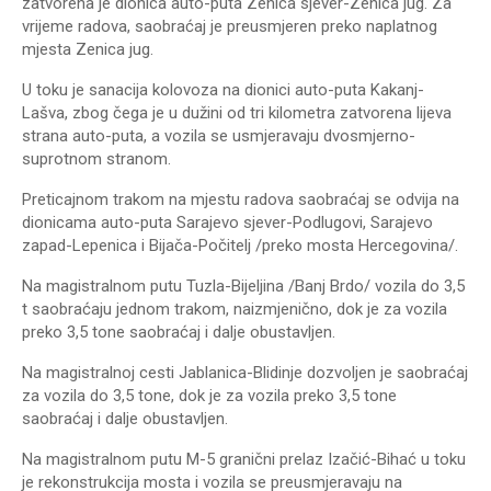
zatvorena je dionica auto-puta Zenica sjever-Zenica jug. Za
vrijeme radova, saobraćaj je preusmjeren preko naplatnog
mjesta Zenica jug.
U toku je sanacija kolovoza na dionici auto-puta Kakanj-
Lašva, zbog čega je u dužini od tri kilometra zatvorena lijeva
strana auto-puta, a vozila se usmjeravaju dvosmjerno-
suprotnom stranom.
Preticajnom trakom na mjestu radova saobraćaj se odvija na
dionicama auto-puta Sarajevo sjever-Podlugovi, Sarajevo
zapad-Lepenica i Bijača-Počitelj /preko mosta Hercegovina/.
Na magistralnom putu Tuzla-Bijeljina /Banj Brdo/ vozila do 3,5
t saobraćaju jednom trakom, naizmjenično, dok je za vozila
preko 3,5 tone saobraćaj i dalje obustavljen.
Na magistralnoj cesti Jablanica-Blidinje dozvoljen je saobraćaj
za vozila do 3,5 tone, dok je za vozila preko 3,5 tone
saobraćaj i dalje obustavljen.
Na magistralnom putu M-5 granični prelaz Izačić-Bihać u toku
je rekonstrukcija mosta i vozila se preusmjeravaju na