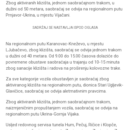
Zbog aktiviranih klizišta, jednom saobraćajnom trakom, u
dužini od 50 metara, saobraćaj se odvija na regionalnom putu
Prnjavor-Ukrina, u mjestu Vijačani.
SADRŽAJ SE NASTAVLJA ISPOD OGLASA
Na regionalnom putu Karanovac-Kneževo, u mjestu
LJubačevo, zbog klizišta, saobraćaj se odvija jednom trakom
u dužini od 40 metara. Od 9.00 do 15.00 časova dolaziće do
povremene obustave saobraćaja u trajanju od 10-15 minuta
zbog sanacije klizišta i radova na proširenju kolovozne trake.
Za sve kategorije vozila obustavljen je saobraćaj zbog
aktiviranog klizišta na regionalnom putu, dionica Stari Ugljevik-
Glavičice, saobraćaj se odvija aletrnativnim pravcima.
Zbog aktiviranih klizišta, jednom saobraćajnom trakom,
naizmjeničnim propuštanjem vozila, saobraćaj se odvija na
regionalnom putu Ukrina-Gornja Vijaka.
Usljed redovnog servisa tunela Hum, Pečuj, Ričice i Klopče,