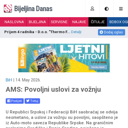
Bijeljina Danas
NASLOVNA
BIJELJINA
SERVISNE
NAJAVE
ČITULJE
BDBOX OG
Prijem 4 radnika - D.o.o. "Thermo F...
Detalji
P
Dodaj oglas
BiH
| 14. May 2026.
AMS: Povoljni uslovi za vožnju
Podijeli
Tvituj
U Republici Srpskoj i Federaciji BiH saobraćaj se odvija
nesmetano, a uslovi za vožnju su povoljni, saopšteno je
iz Auto-moto saveza Republike Srpske. Na graničnim