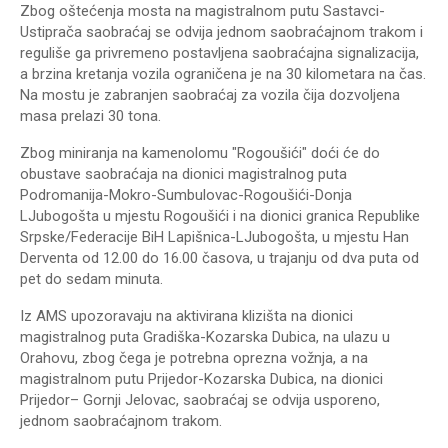
Zbog oštećenja mosta na magistralnom putu Sastavci-
Ustiprača saobraćaj se odvija jednom saobraćajnom trakom i
reguliše ga privremeno postavljena saobraćajna signalizacija,
a brzina kretanja vozila ograničena je na 30 kilometara na čas.
Na mostu je zabranjen saobraćaj za vozila čija dozvoljena
masa prelazi 30 tona.
Zbog miniranja na kamenolomu "Rogoušići" doći će do
obustave saobraćaja na dionici magistralnog puta
Podromanija-Mokro-Sumbulovac-Rogoušići-Donja
LJubogošta u mjestu Rogoušići i na dionici granica Republike
Srpske/Federacije BiH Lapišnica-LJubogošta, u mjestu Han
Derventa od 12.00 do 16.00 časova, u trajanju od dva puta od
pet do sedam minuta.
Iz AMS upozoravaju na aktivirana klizišta na dionici
magistralnog puta Gradiška-Kozarska Dubica, na ulazu u
Orahovu, zbog čega je potrebna oprezna vožnja, a na
magistralnom putu Prijedor-Kozarska Dubica, na dionici
Prijedor– Gornji Jelovac, saobraćaj se odvija usporeno,
jednom saobraćajnom trakom.