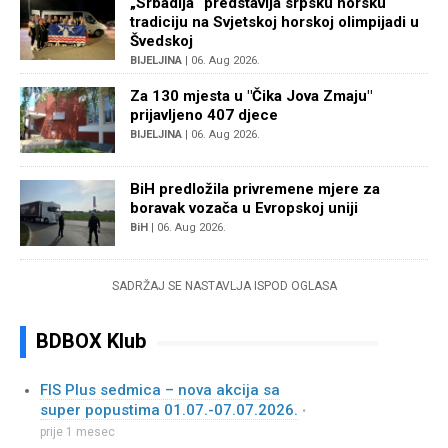
„Srbadija“ predstavlja srpsku horsku
tradiciju na Svjetskoj horskoj olimpijadi u
Švedskoj
BIJELJINA
| 06. Aug 2026.
Za 130 mjesta u "Čika Jova Zmaju"
prijavljeno 407 djece
BIJELJINA
| 06. Aug 2026.
BiH predložila privremene mjere za
boravak vozača u Evropskoj uniji
BiH
| 06. Aug 2026.
SADRŽAJ SE NASTAVLJA ISPOD OGLASA
BDBOX Klub
FIS Plus sedmica – nova akcija sa
super popustima 01.07.-07.07.2026.
•
prije 1 mesec