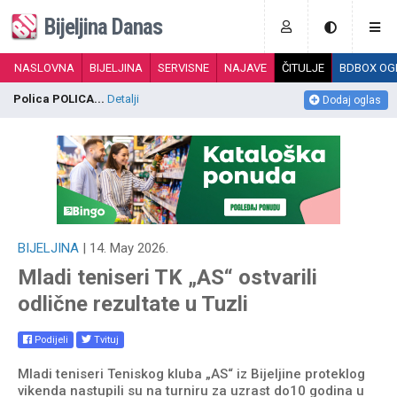
Bijeljina Danas
NASLOVNA
BIJELJINA
SERVISNE
NAJAVE
ČITULJE
BDBOX OG
Polica POLICA...
Detalji
N
Dodaj oglas
BIJELJINA
| 14. May 2026.
Mladi teniseri TK „AS“ ostvarili
odlične rezultate u Tuzli
Podijeli
Tvituj
Mladi teniseri Teniskog kluba „AS“ iz Bijeljine proteklog
vikenda nastupili su na turniru za uzrast do10 godina u