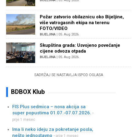
BIJELJINA
| 05. Aug 2026.
Požar zatvorio obilaznicu oko Bijeljine,
više vatrogasnih ekipa na terenu
FOTO/VIDEO
BIJELJINA
| 05. Aug 2026.
Skupština grada: Usvojeno povećanje
cijene odvoza otpada
BIJELJINA
| 05. Aug 2026.
SADRŽAJ SE NASTAVLJA ISPOD OGLASA
BDBOX Klub
FIS Plus sedmica – nova akcija sa
super popustima 01.07.-07.07.2026.
•
prije 1 mesec
Ima li neko ideju za pokretanje posla,
nešto jednostavno
• prije 1 mesec