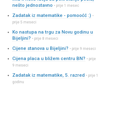
nešto jednostavno
• prije 1 mesec
Zadatak iz matematike - pomooćć :)
•
prije 5 meseci
Ko nastupa na trgu za Novu godinu u
Bijeljini?
• prije 8 meseci
Cijene stanova u Bijeljini?
• prije 9 meseci
Cijena placa u bližem centru BN?
• prije
9 meseci
Zadatak iz matematike, 5. razred
• prije 1
godinu