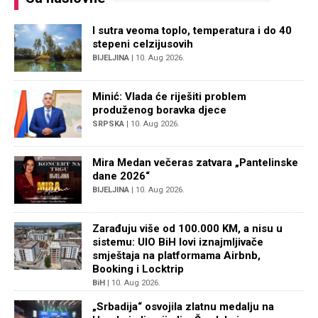
I sutra veoma toplo, temperatura i do 40
stepeni celzijusovih
BIJELJINA
| 10. Aug 2026.
Minić: Vlada će riješiti problem
produženog boravka djece
SRPSKA
| 10. Aug 2026.
Mira Medan večeras zatvara „Pantelinske
dane 2026“
BIJELJINA
| 10. Aug 2026.
Zarađuju više od 100.000 KM, a nisu u
sistemu: UIO BiH lovi iznajmljivače
smještaja na platformama Airbnb,
Booking i Locktrip
BiH
| 10. Aug 2026.
„Srbadija“ osvojila zlatnu medalju na