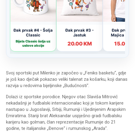
Svoj sportski put Milenko je započeo u „Feniks basketu“, gdje
je još kao dječak pokazao veliki talenat za košarku, koji danas
razvija u redovima bijeljinske „Budućnosti“.
Dolazi iz sportske porodice. Njegov otac Slaviša Mitrović
nekadašnji je fudbalski internacionalac koji je tokom karijere
nastupao u Jugoslaviji, Srbiji, Rumuniji i Ujedinjenim Arapskim
Emiratima. Stariji brat Aleksandar uspješno gradi fudbalsku
karijeru kao golman, član reprezentacije Rumunije do 21
godine, te italijanske „Đenove“ i rumunskog „Arada“.