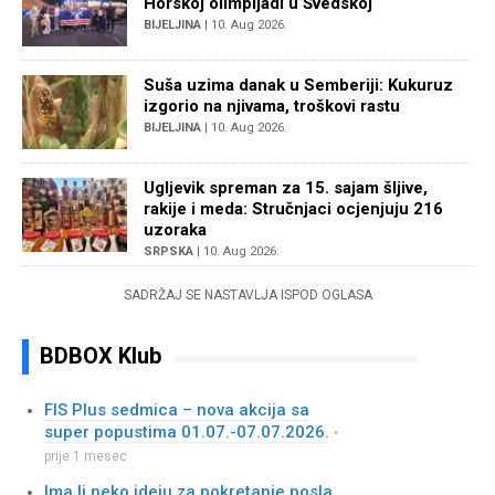
Horskoj olimpijadi u Švedskoj
BIJELJINA
| 10. Aug 2026.
Suša uzima danak u Semberiji: Kukuruz
izgorio na njivama, troškovi rastu
BIJELJINA
| 10. Aug 2026.
Ugljevik spreman za 15. sajam šljive,
rakije i meda: Stručnjaci ocjenjuju 216
uzoraka
SRPSKA
| 10. Aug 2026.
SADRŽAJ SE NASTAVLJA ISPOD OGLASA
BDBOX Klub
FIS Plus sedmica – nova akcija sa
super popustima 01.07.-07.07.2026.
•
prije 1 mesec
Ima li neko ideju za pokretanje posla,