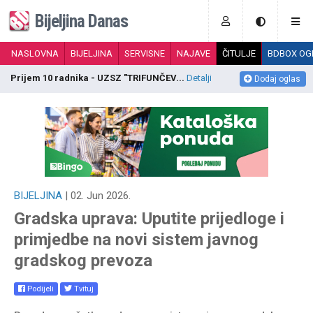
Bijeljina Danas
NASLOVNA
BIJELJINA
SERVISNE
NAJAVE
ČITULJE
BDBOX OG
Prijem 10 radnika - UZSZ "TRIFUNČEV...
Detalji
P
Dodaj oglas
BIJELJINA
| 02. Jun 2026.
Gradska uprava: Uputite prijedloge i
primjedbe na novi sistem javnog
gradskog prevoza
Podijeli
Tvituj