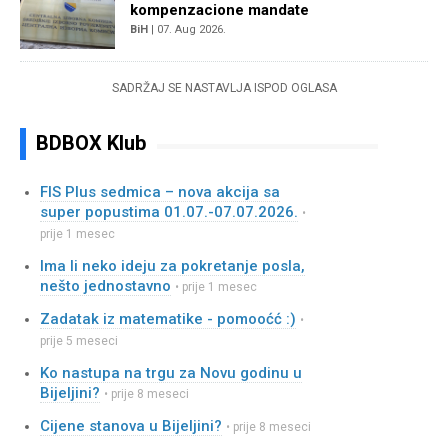
kompenzacione mandate
BiH
| 07. Aug 2026.
SADRŽAJ SE NASTAVLJA ISPOD OGLASA
BDBOX Klub
FIS Plus sedmica – nova akcija sa
super popustima 01.07.-07.07.2026.
•
prije 1 mesec
Ima li neko ideju za pokretanje posla,
nešto jednostavno
• prije 1 mesec
Zadatak iz matematike - pomooćć :)
•
prije 5 meseci
Ko nastupa na trgu za Novu godinu u
Bijeljini?
• prije 8 meseci
Cijene stanova u Bijeljini?
• prije 8 meseci