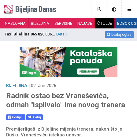
Bijeljina Danas
NASLOVNA
BIJELJINA
SERVISNE
NAJAVE
ČITULJE
BDBOX OG
Taxi Bijeljina 065 820 006...
Detalji
D
Dodaj oglas
BIJELJINA
| 02. Jun 2026.
Radnik ostao bez Vraneševića,
odmah "isplivalo" ime novog trenera
Podijeli
Tvituj
Premijerligaš iz Bijeljine mijenja trenera, nakon što je
Dušku Vraneševiću istekao ugovor.