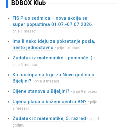
BDBOX Klub
FIS Plus sedmica – nova akcija sa
super popustima 01.07.-07.07.2026.
•
prije 1 mesec
Ima li neko ideju za pokretanje posla,
nešto jednostavno
• prije 1 mesec
Zadatak iz matematike - pomooćć :)
•
prije 5 meseci
Ko nastupa na trgu za Novu godinu u
Bijeljini?
• prije 8 meseci
Cijene stanova u Bijeljini?
• prije 9 meseci
Cijena placa u bližem centru BN?
• prije
9 meseci
Zadatak iz matematike, 5. razred
• prije 1
godinu