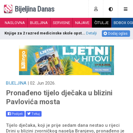
Bijeljina Danas
NASLOVNA
BIJELJINA
SERVISNE
NAJAVE
ČITULJE
BDBOX OG
Knjige za 2 razred medicinske skole opst...
Detalji
S
Dodaj oglas
BIJELJINA
| 02. Jun 2026.
Pronađeno tijelo dječaka u blizini
Pavlovića mosta
Podijeli
Tvituj
Tijelo dječaka, koji je prije sedam dana nestao u rijeci
Drini u blizini zvorničkog naselja Branjevo, pronađeno je