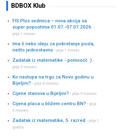
BDBOX Klub
FIS Plus sedmica – nova akcija sa
super popustima 01.07.-07.07.2026.
•
prije 1 mesec
Ima li neko ideju za pokretanje posla,
nešto jednostavno
• prije 1 mesec
Zadatak iz matematike - pomooćć :)
•
prije 5 meseci
Ko nastupa na trgu za Novu godinu u
Bijeljini?
• prije 8 meseci
Cijene stanova u Bijeljini?
• prije 9 meseci
Cijena placa u bližem centru BN?
• prije
9 meseci
Zadatak iz matematike, 5. razred
• prije 1
godinu