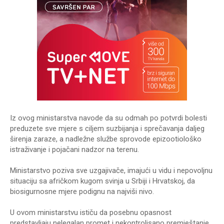
Iz ovog ministarstva navode da su odmah po potvrdi bolesti
preduzete sve mjere s ciljem suzbijanja i sprečavanja daljeg
širenja zaraze, a nadležne službe sprovode epizootiološko
istraživanje i pojačani nadzor na terenu.
Ministarstvo poziva sve uzgajivače, imajući u vidu i nepovoljnu
situaciju sa afričkom kugom svinja u Srbiji i Hrvatskoj, da
biosigurnosne mjere podignu na najviši nivo.
U ovom ministarstvu ističu da posebnu opasnost
predstavljaju nelegalan promet i nekontrolisano premještanje