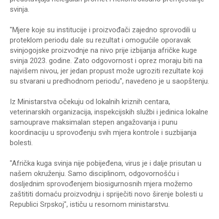
svinja.
"Mjere koje su institucije i proizvođači zajedno sprovodili u
proteklom periodu dale su rezultat i omogućile oporavak
svinjogojske proizvodnje na nivo prije izbijanja afričke kuge
svinja 2023. godine. Zato odgovornost i oprez moraju biti na
najvišem nivou, jer jedan propust može ugroziti rezultate koji
su stvarani u predhodnom periodu", navedeno je u saopštenju.
Iz Ministarstva očekuju od lokalnih kriznih centara,
veterinarskih organizacija, inspekcijskih službi i jedinica lokalne
samouprave maksimalan stepen angažovanja i punu
koordinaciju u sprovođenju svih mjera kontrole i suzbijanja
bolesti.
"Afrička kuga svinja nije pobijeđena, virus je i dalje prisutan u
našem okruženju. Samo disciplinom, odgovornošću i
dosljednim sprovođenjem biosigurnosnih mjera možemo
zaštititi domaću proizvodnju i spriječiti novo širenje bolesti u
Republici Srpskoj", ističu u resornom ministarstvu.