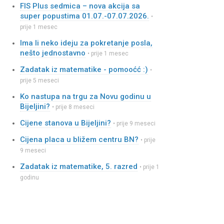
FIS Plus sedmica – nova akcija sa
super popustima 01.07.-07.07.2026.
•
prije 1 mesec
Ima li neko ideju za pokretanje posla,
nešto jednostavno
• prije 1 mesec
Zadatak iz matematike - pomooćć :)
•
prije 5 meseci
Ko nastupa na trgu za Novu godinu u
Bijeljini?
• prije 8 meseci
Cijene stanova u Bijeljini?
• prije 9 meseci
Cijena placa u bližem centru BN?
• prije
9 meseci
Zadatak iz matematike, 5. razred
• prije 1
godinu