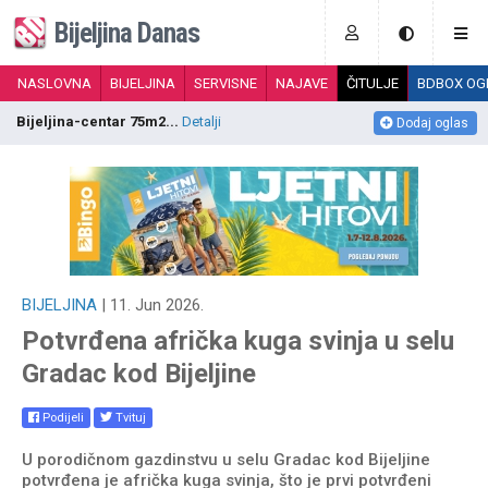
Bijeljina Danas
NASLOVNA
BIJELJINA
SERVISNE
NAJAVE
ČITULJE
BDBOX OG
Bijeljina-centar 75m2...
Detalji
K
Dodaj oglas
BIJELJINA
| 11. Jun 2026.
Potvrđena afrička kuga svinja u selu
Gradac kod Bijeljine
Podijeli
Tvituj
U porodičnom gazdinstvu u selu Gradac kod Bijeljine
potvrđena je afrička kuga svinja, što je prvi potvrđeni