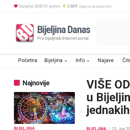
Današnji BDBOX poklon:
3 BDT
(loguj se da preuzmeš)
Bijeljina Danas
Prvi bijeljinski Internet portal
Početna
Bijeljina
Info
Najave
Čit
VIŠE OD 
Najnovije
u Bijelj
jednaki
BIJELJINA
BIJELJINA
13. Jun 2