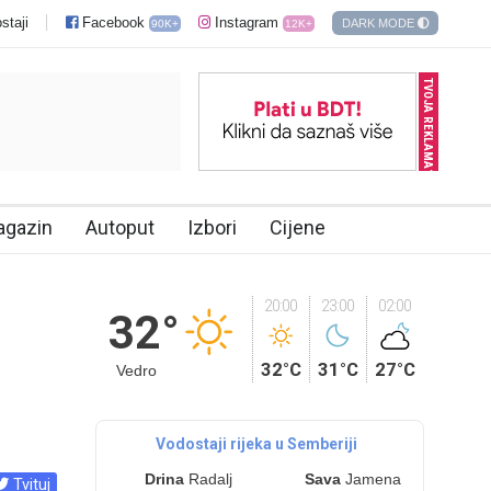
staji
Facebook
Instagram
DARK MODE
90K+
12K+
TVOJA REKLAMA?
agazin
Autoput
Izbori
Cijene
20:00
23:00
02:00
32°
32°C
31°C
27°C
Vedro
Vodostaji rijeka u Semberiji
Drina
Radalj
Sava
Jamena
Tvituj