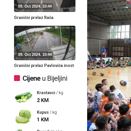
09. Oct 2024. 10:44
Granični prelaz Rača
09. Oct 2024. 10:44
Granični prelaz Pavlovića most
Cijene
u Bijeljini
Krastavci
/ kg
2
KM
Kupus
/ kg
1
KM