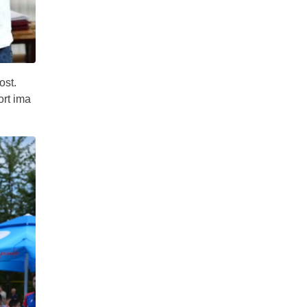
ost.
ort ima