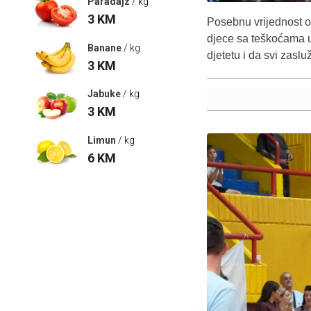
Paradajz
/ kg
3
KM
Posebnu vrijednost ov
djece sa teškoćama u
Banane
/ kg
djetetu i da svi zaslu
3
KM
Jabuke
/ kg
3
KM
Limun
/ kg
6
KM