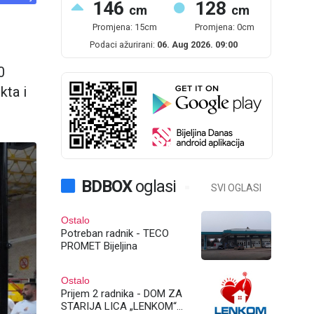
146
128
cm
cm
Promjena: 15cm
Promjena: 0cm
Podaci ažurirani:
06. Aug 2026. 09:00
0
kta i
BDBOX
oglasi
SVI OGLASI
Ostalo
Potreban radnik - TECO
PROMET Bijeljina
Ostalo
Prijem 2 radnika - DOM ZA
STARIJA LICA „LENKOM“