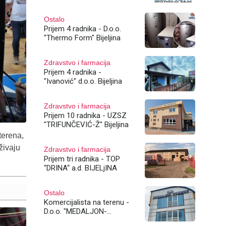
Bijeljina
Ostalo
Prijem 4 radnika - D.o.o.
"Thermo Form" Bijeljina
Zdravstvo i farmacija
Prijem 4 radnika -
"Ivanović" d.o.o. Bijeljina
Zdravstvo i farmacija
Prijem 10 radnika - UZSZ
"TRIFUNČEVIĆ-Ž" Bijeljina
terena,
uživaju
Zdravstvo i farmacija
Prijem tri radnika - TOP
“DRINA“ a.d. BIJELjINA
Ostalo
Komercijalista na terenu -
D.o.o. "MEDALJON-
PROMET" Bijeljina