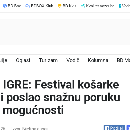
BD Box
BDBOX Klub
BD Kviz
Kvalitet vazduha
Vodo
ulje
Oglasi
Turizam
Vodič
Kolumna
BD M
IGRE: Festival košarke
ini poslao snažnu poruku
h mogućnosti
Podijeli
026.
Izvor: Bijeljina danas