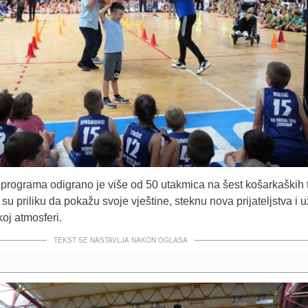
rograma odigrano je više od 50 utakmica na šest košarkaških 
i su priliku da pokažu svoje vještine, steknu nova prijateljstva i 
koj atmosferi.
TEKST SE NASTAVLJA NAKON OGLASA