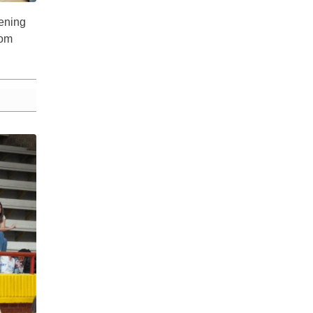
rening
kom