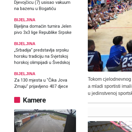
Djevojčicu (7) usisao vakuum
na bazenu u Bogatiću
BIJELJINA
Bijeljina domaćin turnira Jelen
pivo 3x3 lige Republike Srpske
BIJELJINA
„Srbadija“ predstavlja srpsku
horsku tradiciju na Svjetskoj
horskoj olimpijadi u Švedskoj
BIJELJINA
Tokom cjelodnevnog p
Za 130 mjesta u "Čika Jova
a mladi sportisti imal
Zmaju" prijavljeno 407 djece
u jedinstvenoj sports
Kamere