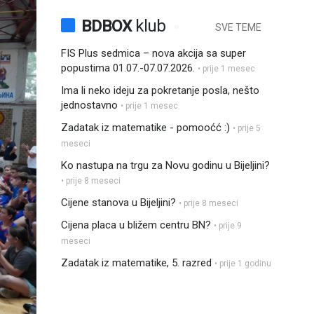
BDBOX
klub
SVE TEME
FIS Plus sedmica – nova akcija sa super
popustima 01.07.-07.07.2026.
• prije 1 mesec
Ima li neko ideju za pokretanje posla, nešto
jednostavno
• prije 1 mesec
Zadatak iz matematike - pomooćć :)
• prije 5
meseci
Ko nastupa na trgu za Novu godinu u Bijeljini?
• prije 8 meseci
Cijene stanova u Bijeljini?
• prije 8 meseci
Cijena placa u bližem centru BN?
• prije 9
meseci
Zadatak iz matematike, 5. razred
• prije 1 godinu