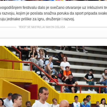
ogodišnjem festivalu dalo je svečano otvaranje uz inkluzivni t
 razvoju, kojim je poslata snažna poruka da sport pripada sva
žuju jednake prilike za igru, druženje i razvoj.
TEKST SE NASTAVLJA NAKON OGLASA