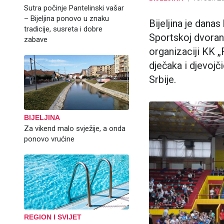
Sutra počinje Pantelinski vašar
– Bijeljina ponovo u znaku
Bijeljina je danas
tradicije, susreta i dobre
Sportskoj dvorani
zabave
organizaciji KK „
dječaka i djevojč
Srbije.
BIJELJINA
Za vikend malo svježije, a onda
ponovo vrućine
REGION I SVIJET