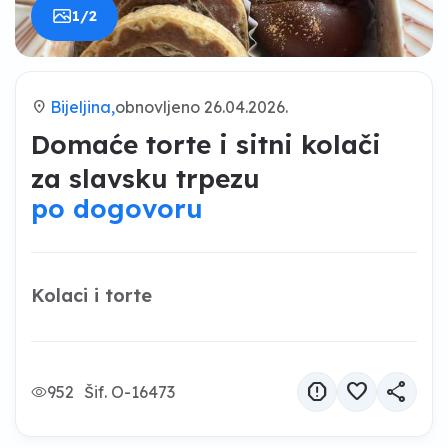
1/2
location_on
Bijeljina,
obnovljeno 26.04.2026.
Domaće torte i sitni kolači
za slavsku trpezu
po dogovoru
Kolaci i torte
report
favorite
share
952
Šif. O-16473