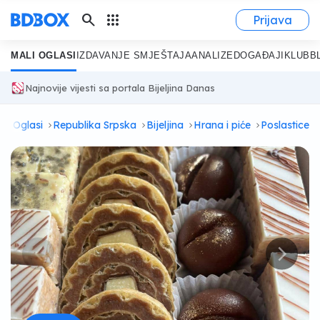
search
apps
Prijava
MALI OGLASI
IZDAVANJE SMJEŠTAJA
ANALIZE
DOGAĐAJI
KLUB
B
Najnovije vijesti sa portala Bijeljina Danas
a
Oglasi
Republika Srpska
Bijeljina
Hrana i piće
Poslastice