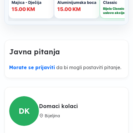
Javna pitanja
Morate se prijaviti
da bi mogli postaviti pitanje.
Domaci kolaci
DK
location_on
Bijeljina