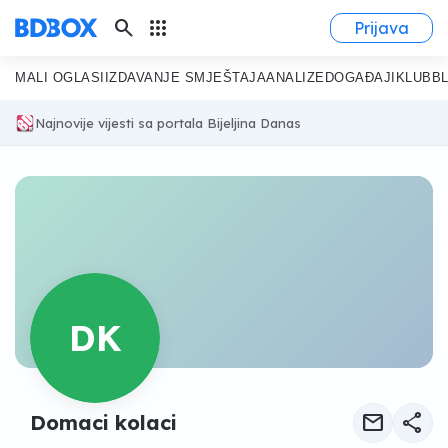
search
apps
Prijava
MALI OGLASI
IZDAVANJE SMJEŠTAJA
ANALIZE
DOGAĐAJI
KLUB
B
Najnovije vijesti sa portala Bijeljina Danas
DK
mail
share
Domaci kolaci