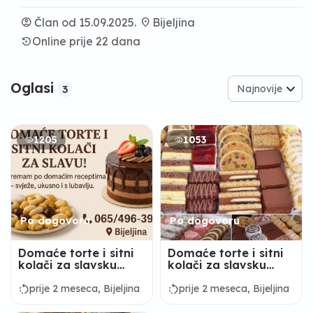
account_circle
Član od 15.09.2025.
location_on
Bijeljina
settings_backup_restore
Online prije 22 dana
Oglasi
Najnovije
3
1205
1053
Po dogovoru
Po dogovoru
Domaće torte i sitni
Domaće torte i sitni
kolači za slavsku
kolači za slavsku
trpezu
trpezu
rotate_left
rotate_left
prije 2 meseca, Bijeljina
prije 2 meseca, Bijeljina