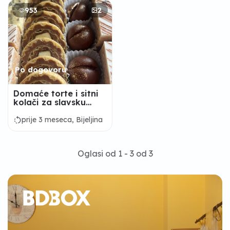
953
2
Po dogovoru
Domaće torte i sitni
kolači za slavsku
trpezu
rotate_left
prije 3 meseca, Bijeljina
Oglasi od 1 - 3 od 3