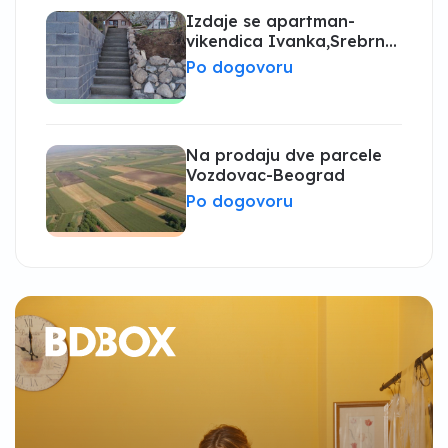
Izdaje se apartman-
vikendica Ivanka,Srebrno
jezero
Po dogovoru
Na prodaju dve parcele
Vozdovac-Beograd
Po dogovoru