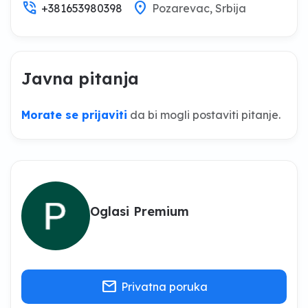
phone_in_talk
location_on
+381653980398
Pozarevac, Srbija
Javna pitanja
Morate se prijaviti
da bi mogli postaviti pitanje.
Oglasi Premium
mail
Privatna poruka