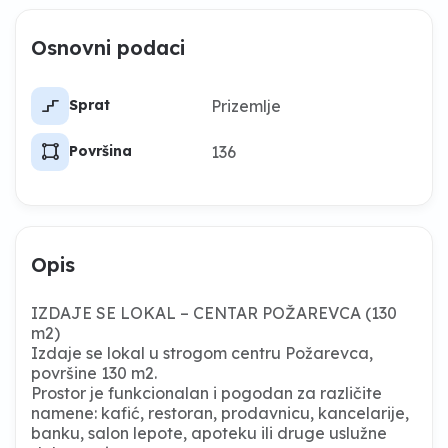
Osnovni podaci
stairs_2
Prizemlje
Sprat
activity_zone
136
Površina
Opis
IZDAJE SE LOKAL – CENTAR POŽAREVCA (130
m2)
Izdaje se lokal u strogom centru Požarevca,
površine 130 m2.
Prostor je funkcionalan i pogodan za različite
namene: kafić, restoran, prodavnicu, kancelarije,
banku, salon lepote, apoteku ili druge uslužne