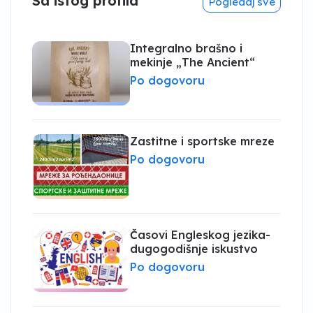
Sa istog profila
Pogledaj sve
Integralno brašno i
mekinje „The Ancient“
Po dogovoru
Zastitne i sportske mreze
Po dogovoru
Časovi Engleskog jezika-
dugogodišnje iskustvo
Po dogovoru