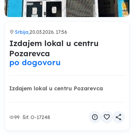
location_on
Srbija,
20.03.2026. 17:56
Izdajem lokal u centru
Pozarevca
po dogovoru
Izdajem lokal u centru Pozarevca
report
favorite
share
99
Šif. O-17248