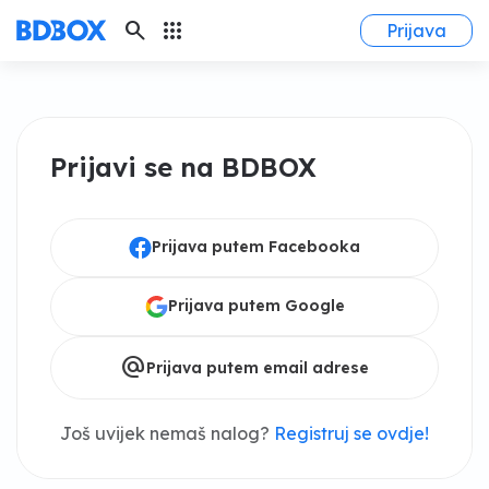
search
apps
Prijava
Prijavi se na BDBOX
Prijava putem Facebooka
Prijava putem Google
alternate_email
Prijava putem email adrese
Još uvijek nemaš nalog?
Registruj se ovdje!