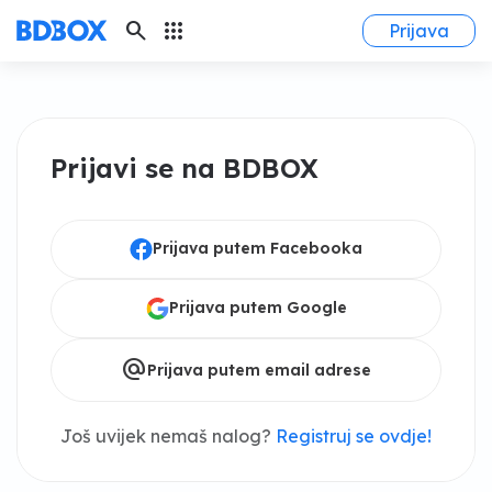
search
apps
Prijava
Prijavi se na BDBOX
Prijava putem Facebooka
Prijava putem Google
alternate_email
Prijava putem email adrese
Još uvijek nemaš nalog?
Registruj se ovdje!