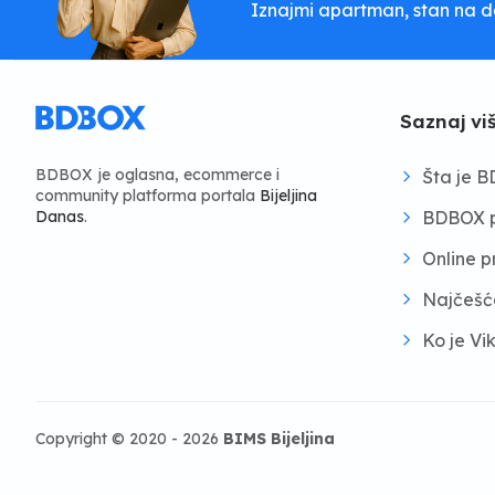
Iznajmi apartman, stan na dan
Saznaj vi
BDBOX je oglasna, ecommerce i
Šta je 
community platforma portala
Bijeljina
BDBOX p
Danas
.
Online 
Najčešć
Ko je Vi
Copyright © 2020 - 2026
BIMS Bijeljina