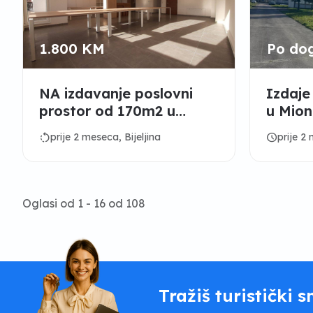
1.800 KM
Po do
NA izdavanje poslovni
Izdaje
prostor od 170m2 u
u Mion
centru
rotate_left
schedule
prije 2 meseca, Bijeljina
prije 2
Oglasi od 1 - 16 od 108
Tražiš turistički s