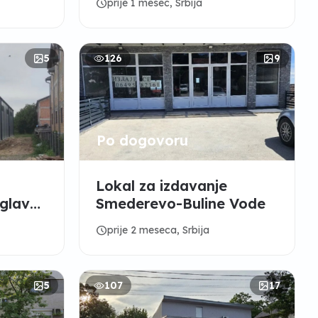
schedule
prije 1 mesec, Srbija
5
126
9
Po dogovoru
Lokal za izdavanje
glavni
Smederevo-Buline Vode
schedule
prije 2 meseca, Srbija
5
107
17