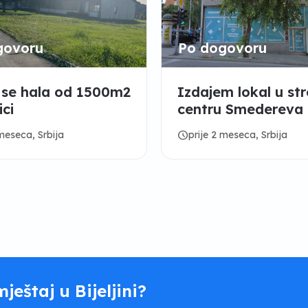
govoru
Po dogovoru
 se hala od 1500m2
Izdajem lokal u s
ici
centru Smedereva
schedule
 meseca, Srbija
prije 2 meseca, Srbija
mještaj u Bijeljini?