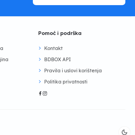
Pomoć i podrška
na
Kontakt
jina
BDBOX API
Pravila i uslovi korištenja
Politika privatnosti
dark_mode