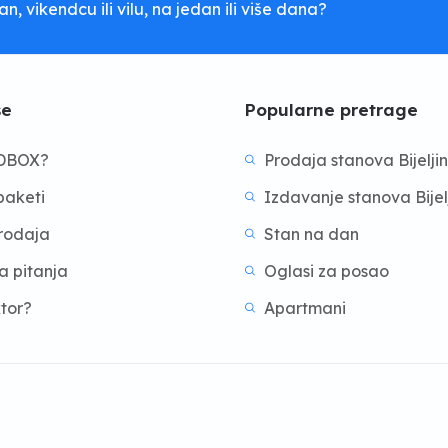
, vikendcu ili vilu, na jedan ili više dana?
še
Popularne pretrage
BDBOX?
Prodaja stanova Bijelji
aketi
Izdavanje stanova Bijel
prodaja
Stan na dan
a pitanja
Oglasi za posao
ktor?
Apartmani