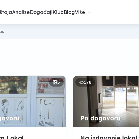
štaja
Analize
Događaji
Klub
Blog
Više
nas
5
178
govoru
Po dogovoru
m Lokal
Na izdavanje lokal