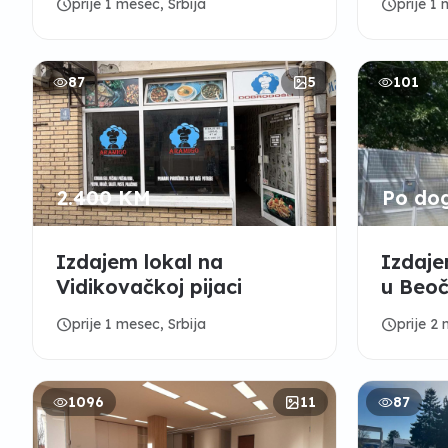
schedule
schedule
prije 1 mesec, Srbija
prije 1
87
5
101
2.400 KM
Po do
Izdajem lokal na
Izdaje
Vidikovačkoj pijaci
u Beoč
schedule
schedule
prije 1 mesec, Srbija
prije 2
1096
11
87