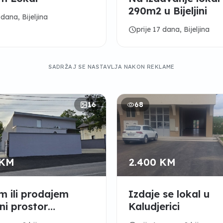
290m2 u Bijeljini
 dana, Bijeljina
schedule
prije 17 dana, Bijeljina
SADRŽAJ SE NASTAVLJA NAKON REKLAME
16
68
 KM
2.400 KM
m ili prodajem
Izdaje se lokal u
ni prostor
Kaludjerici
revo-Vodanj