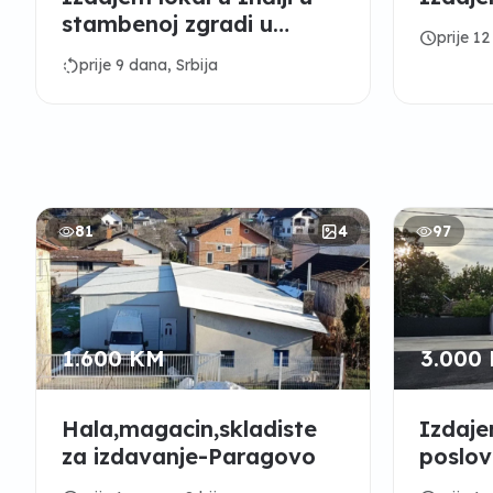
stambenoj zgradi u
schedule
prije 12
centru grada
rotate_left
prije 9 dana, Srbija
81
4
97
1.600 KM
3.000
Hala,magacin,skladiste
Izdaje
za izdavanje-Paragovo
poslov
Smede