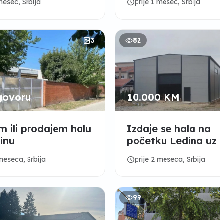
schedule
 mesec, Srbija
prije 1 mesec, Srbija
3
82
govoru
10.000 KM
m ili prodajem halu
Izdaje se hala na
inu
početku Ledina uz 
put
schedule
 meseca, Srbija
prije 2 meseca, Srbija
99