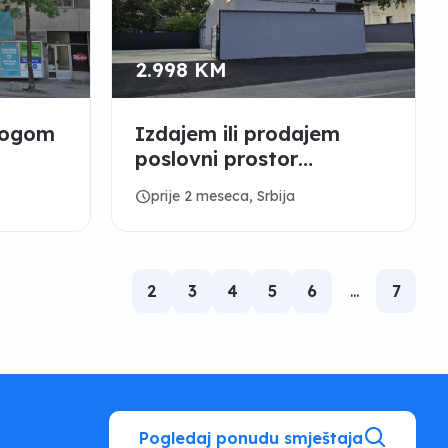
2.998 KM
trogom
Izdajem ili prodajem
poslovni prostor
Smederevo-Vodanj
schedule
prije 2 meseca, Srbija
2
3
4
5
6
...
7
Pogledaj ponudu smještaja