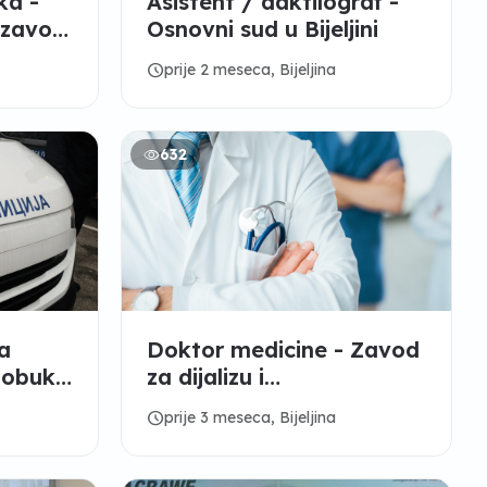
ka -
Asistent / daktilograf -
 zavod
Osnovni sud u Bijeljini
schedule
prije 2 meseca, Bijeljina
632
a
Doktor medicine - Zavod
 obuke
za dijalizu i
S
transplantaciju RS
schedule
prije 3 meseca, Bijeljina
Bijeljina