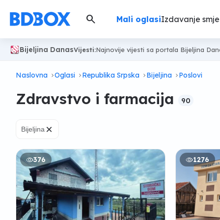
search
Mali oglasi
Izdavanje smje
Bijeljina Danas
Vijesti:
Najnovije vijesti sa portala Bijeljina Da
Naslovna
Oglasi
Republika Srpska
Bijeljina
Poslovi
Zdravstvo i farmacija
90
×
Bijeljina
376
1276