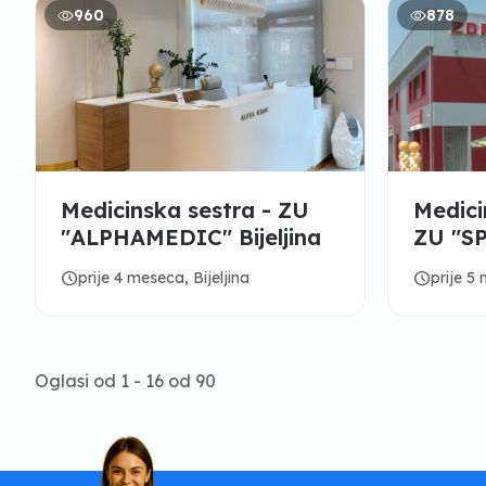
960
878
Medicinska sestra - ZU
Medicin
"ALPHAMEDIC" Bijeljina
ZU "SP
schedule
schedule
prije 4 meseca, Bijeljina
prije 5 
Oglasi od 1 - 16 od 90