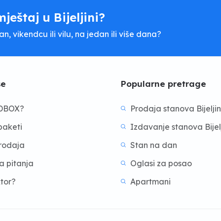
mještaj u Bijeljini?
, vikendcu ili vilu, na jedan ili više dana?
še
Popularne pretrage
BDBOX?
Prodaja stanova Bijelji
aketi
Izdavanje stanova Bijel
prodaja
Stan na dan
a pitanja
Oglasi za posao
ktor?
Apartmani