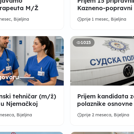
ljavamo
Prijem 15 pripravni
erapeuta M/Ž
Kazneno-popravni
Bijeljina
schedule
mesec, Bijeljina
prije 1 mesec, Bijeljina
1023
govoru
nski tehničar (m/ž)
Prijem kandidata z
 u Njemačkoj
polaznike osnovne
- Sudska policija R
schedule
meseca, Bijeljina
prije 2 meseca, Bijeljina