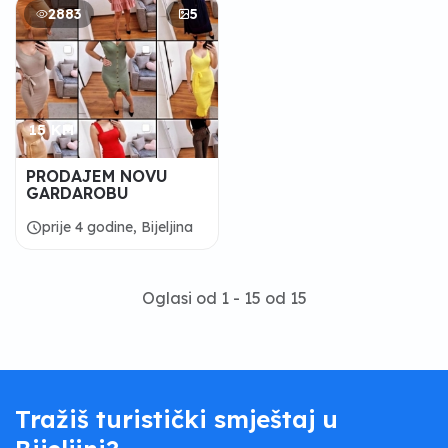
2883
5
15 KM
PRODAJEM NOVU
GARDAROBU
schedule
prije 4 godine, Bijeljina
Oglasi od 1 - 15 od 15
Tražiš turistički smještaj u