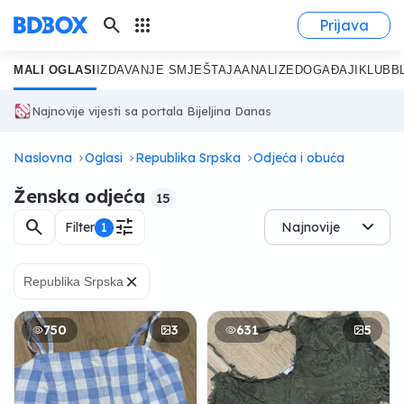
search
apps
Prijava
MALI OGLASI
IZDAVANJE SMJEŠTAJA
ANALIZE
DOGAĐAJI
KLUB
B
Najnovije vijesti sa portala Bijeljina Danas
Naslovna
Oglasi
Republika Srpska
Odjeća i obuća
Ženska odjeća
15
search
tune
Filter
1
Najnovije
×
Republika Srpska
750
3
631
5