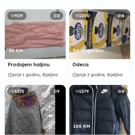
909
3
1030
4
50 KM
Po dogovoru
Prodajem haljinu
Odeca
schedule
schedule
prije 1 godinu, Bijeljina
prije 2 godine, Bijeljina
1375
9
1579
4
100 KM