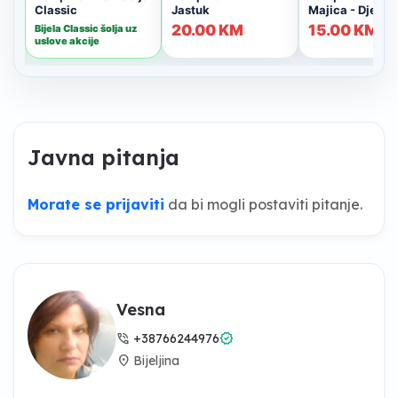
Javna pitanja
Morate se prijaviti
da bi mogli postaviti pitanje.
Vesna
phone_in_talk
verified
+38766244976
location_on
Bijeljina