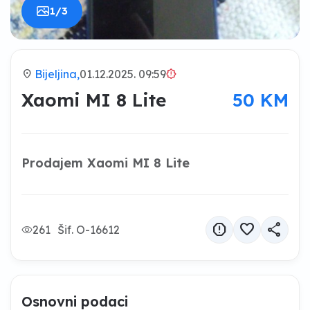
1/3
location_on
Bijeljina,
01.12.2025. 09:59
brightness_alert
Xaomi MI 8 Lite
50 KM
Prodajem Xaomi MI 8 Lite
report
favorite
share
261
Šif. O-16612
Osnovni podaci