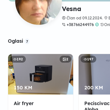
Vesna
account_circle
Član od 09.12.2024.
location_on
B
phone_in_talk
+38766244976
verified
settings_backup_restore
Onl
Oglasi
7
192
2
197
150 KM
200 KM
Air fryer
Pecisciva
Alpha