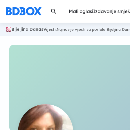
search
Mali oglasi
Izdavanje smješ
Bijeljina Danas
Vijesti:
Najnovije vijesti sa portala Bijeljina Da