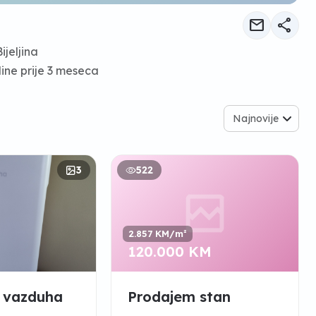
mail
share
ijeljina
ine prije 3 meseca
Najnovije
3
522
2.857 KM/m²
120.000 KM
c vazduha
Prodajem stan