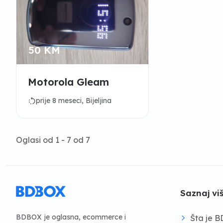
50 KM
Motorola Gleam
rotate_left
prije 8 meseci, Bijeljina
Oglasi od 1 - 7 od 7
Saznaj vi
BDBOX je oglasna, ecommerce i
Šta je 