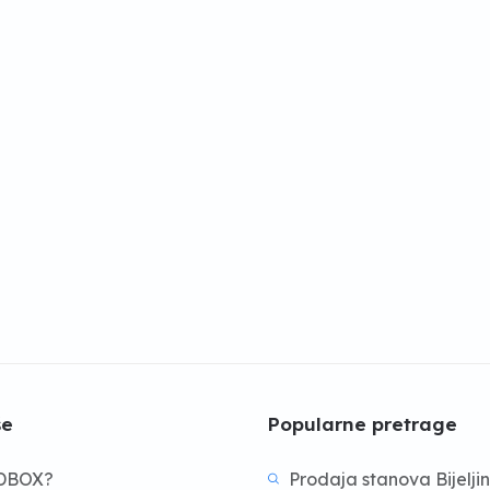
še
Popularne pretrage
BDBOX?
Prodaja stanova Bijelji