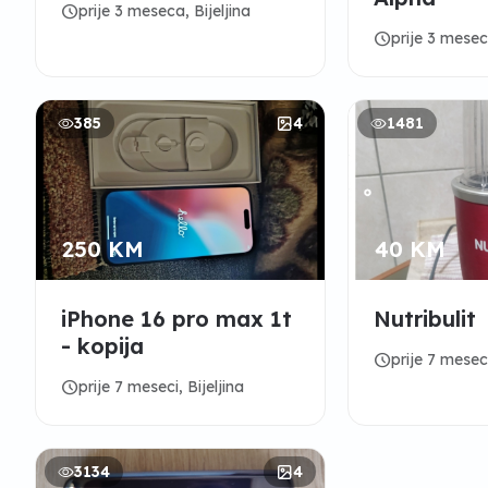
schedule
prije 3 meseca, Bijeljina
schedule
prije 3 meseca
385
4
1481
250 KM
40 KM
iPhone 16 pro max 1t
Nutribulit
- kopija
schedule
prije 7 meseci
schedule
prije 7 meseci, Bijeljina
3134
4