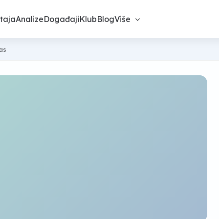
taja
Analize
Događaji
Klub
Blog
Više
nas