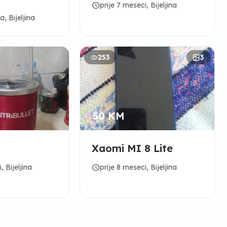
schedule
prije 7 meseci, Bijeljina
, Bijeljina
253
3
50 KM
Xaomi MI 8 Lite
schedule
, Bijeljina
prije 8 meseci, Bijeljina