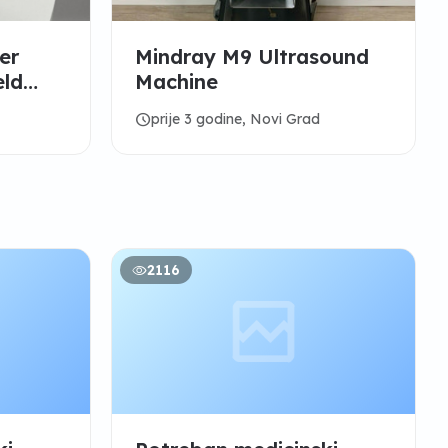
er
Mindray M9 Ultrasound
eld
Machine
830
schedule
prije 3 godine, Novi Grad
2116