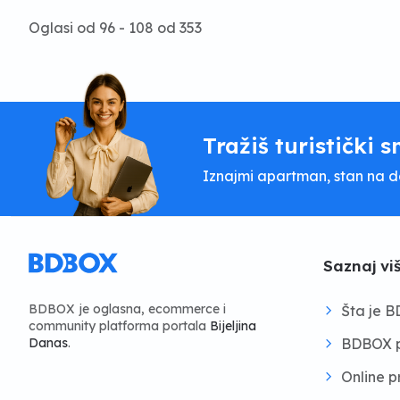
Oglasi od 96 - 108 od 353
Tražiš turistički s
Iznajmi apartman, stan na dan
Saznaj vi
BDBOX je oglasna, ecommerce i
Šta je 
community platforma portala
Bijeljina
BDBOX p
Danas
.
Online 