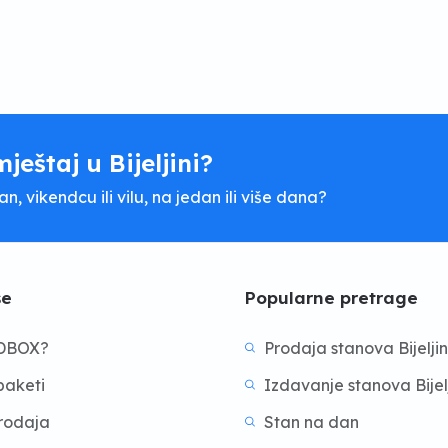
mještaj u Bijeljini?
, vikendcu ili vilu, na jedan ili više dana?
še
Popularne pretrage
BDBOX?
Prodaja stanova Bijelji
aketi
Izdavanje stanova Bijel
prodaja
Stan na dan