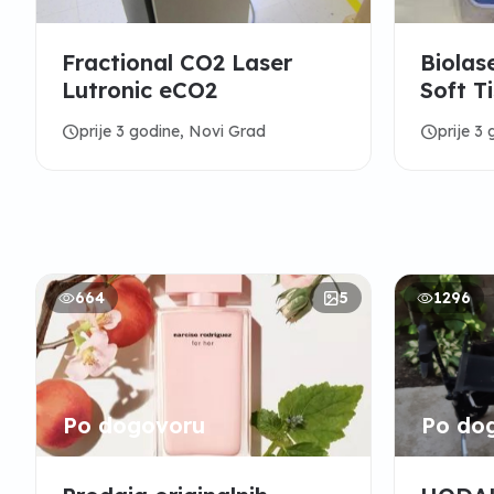
Fractional CO2 Laser
Biolas
Lutronic eCO2
Soft T
schedule
schedule
prije 3 godine, Novi Grad
prije 3
664
5
1296
Po dogovoru
Po do