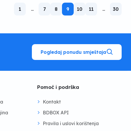
1
...
7
8
9
10
11
...
30
Pogledaj ponudu smještaja
Pomoć i podrška
na
Kontakt
jina
BDBOX API
Pravila i uslovi korištenja