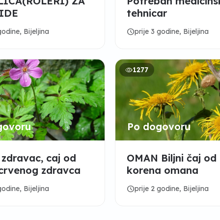
ICA(ROLERI) ZA
Potreban medicins
IDE
tehnicar
schedule
godine, Bijeljina
prije 3 godine, Bijeljina
1277
govoru
Po dogovoru
 zdravac, caj od
OMAN Biljni čaj od
crvenog zdravca
korena omana
schedule
godine, Bijeljina
prije 2 godine, Bijeljina