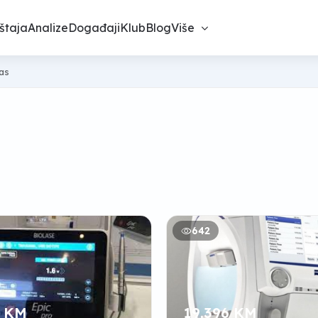
štaja
Analize
Događaji
Klub
Blog
Više
nas
642
6 KM
19.396 KM