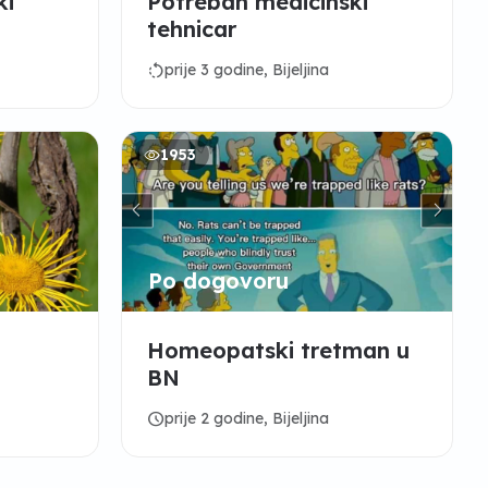
ki
Potreban medicinski
tehnicar
rotate_left
prije 3 godine, Bijeljina
1953
Po dogovoru
Homeopatski tretman u
BN
schedule
prije 2 godine, Bijeljina