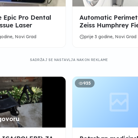
e Epic Pro Dental
Automatic Perimet
issue Laser
Zeiss Humphrey Fi
Analyzer HFA 3 / 
schedule
 godine, Novi Grad
prije 3 godine, Novi Grad
SADRŽAJ SE NASTAVLJA NAKON REKLAME
935
govoru