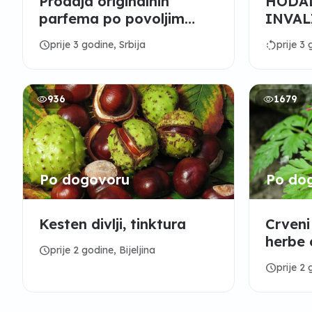
Prodaja originalnih
HODAL
parfema po povoljim
INVAL
cenama sa deklaracijom i
schedule
rotate_left
prije 3 godine, Srbija
prije 3 
fiskalnim račun
936
1679
Po dogovoru
Po do
Kesten divlji, tinktura
Crveni
herbe 
schedule
prije 2 godine, Bijeljina
schedule
prije 2 