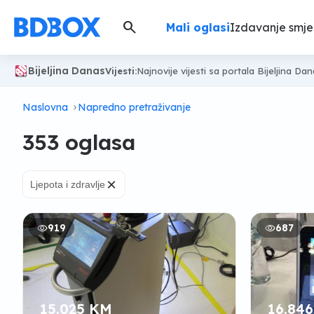
search
Mali oglasi
Izdavanje smje
Bijeljina Danas
Vijesti:
Najnovije vijesti sa portala Bijeljina Da
Naslovna
Napredno pretraživanje
353 oglasa
×
Ljepota i zdravlje
919
687
15.025 KM
16.84