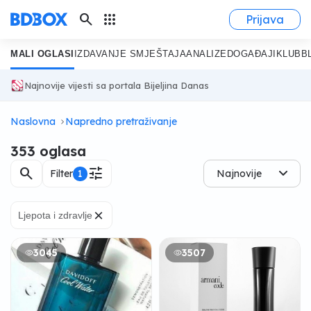
search
apps
Prijava
MALI OGLASI
IZDAVANJE SMJEŠTAJA
ANALIZE
DOGAĐAJI
KLUB
B
Najnovije vijesti sa portala Bijeljina Danas
Naslovna
Napredno pretraživanje
353 oglasa
search
tune
Filter
1
Najnovije
×
Ljepota i zdravlje
3045
3507