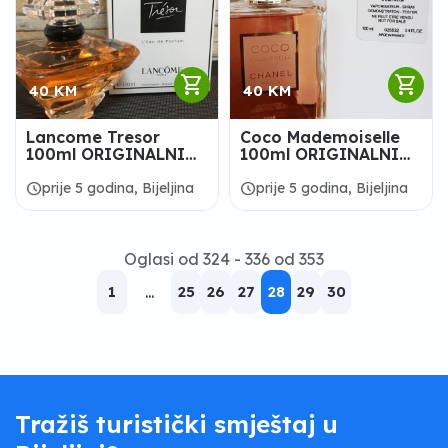
shopping_cart
shopping_cart
40 KM
40 KM
Lancome Tresor
Coco Mademoiselle
100ml ORIGINALNI
100ml ORIGINALNI
TESTER
TESTER
schedule
schedule
prije 5 godina, Bijeljina
prije 5 godina, Bijeljina
Oglasi od 324 - 336 od 353
1
...
25
26
27
28
29
30
Tražiš turistički smještaj u