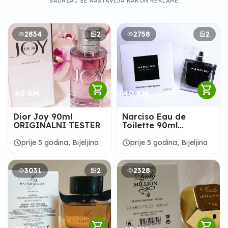
SADRŽAJ SE NASTAVLJA NAKON REKLAME
2834
2
2758
2
shopping_cart
shopping_cart
40 KM
40 KM
Dior Joy 90ml
Narciso Eau de
ORIGINALNI TESTER
Toilette 90ml
ORIGINALNI TESTER
schedule
schedule
prije 5 godina, Bijeljina
prije 5 godina, Bijeljina
3031
2
2328
shopping_cart
shopping_cart