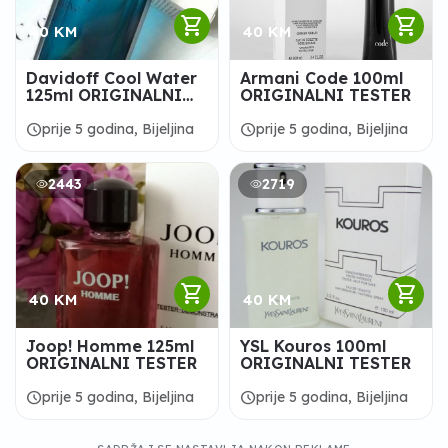
shopping_cart
shopping_cart
40 KM
40 KM
Davidoff Cool Water
Armani Code 100ml
125ml ORIGINALNI
ORIGINALNI TESTER
TESTER
schedule
schedule
prije 5 godina, Bijeljina
prije 5 godina, Bijeljina
2443
2719
shopping_cart
shopping_cart
40 KM
40 KM
Joop! Homme 125ml
YSL Kouros 100ml
ORIGINALNI TESTER
ORIGINALNI TESTER
schedule
schedule
prije 5 godina, Bijeljina
prije 5 godina, Bijeljina