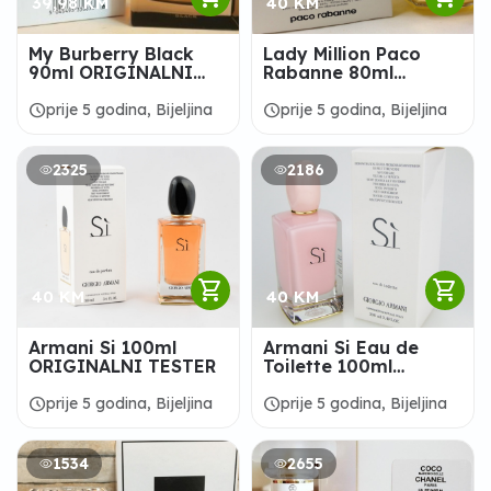
39,98 KM
40 KM
My Burberry Black
Lady Million Paco
90ml ORIGINALNI
Rabanne 80ml
TESTER
ORIGINALNI TESTER
schedule
schedule
prije 5 godina, Bijeljina
prije 5 godina, Bijeljina
2325
2186
shopping_cart
shopping_cart
40 KM
40 KM
Armani Si 100ml
Armani Si Eau de
ORIGINALNI TESTER
Toilette 100ml
ORIGINALNI TESTER
schedule
schedule
prije 5 godina, Bijeljina
prije 5 godina, Bijeljina
1534
2655