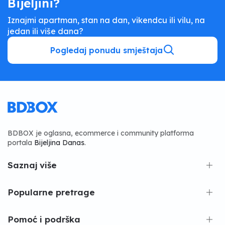
Bijeljini?
Iznajmi apartman, stan na dan, vikendcu ili vilu, na
jedan ili više dana?
Pogledaj ponudu smještaja
BDBOX je oglasna, ecommerce i community platforma
portala
Bijeljina Danas
.
Saznaj više
Popularne pretrage
Pomoć i podrška