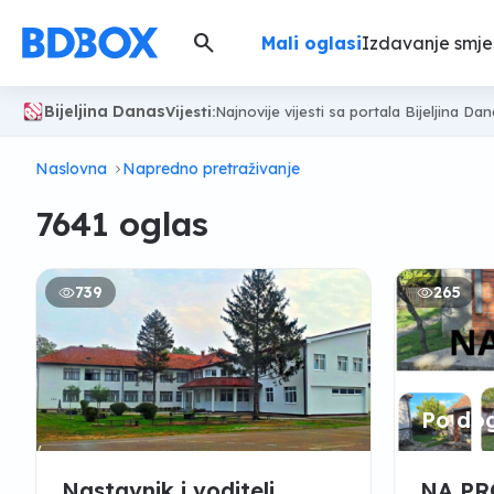
search
Mali oglasi
Izdavanje smje
Bijeljina Danas
Vijesti:
Najnovije vijesti sa portala Bijeljina Da
Naslovna
Napredno pretraživanje
7641 oglas
739
265
Po do
Nastavnik i voditelj
NA P