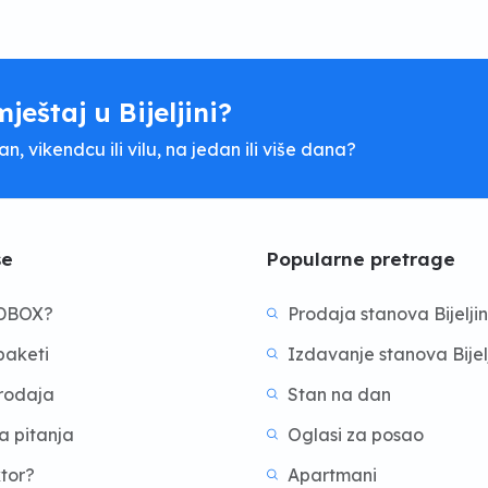
mještaj u Bijeljini?
, vikendcu ili vilu, na jedan ili više dana?
še
Popularne pretrage
BDBOX?
Prodaja stanova Bijelji
aketi
Izdavanje stanova Bijel
prodaja
Stan na dan
a pitanja
Oglasi za posao
ktor?
Apartmani