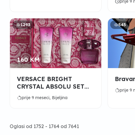
schedule
prije 9 
1293
545
160 KM
VERSACE BRIGHT
Bravar
CRYSTAL ABSOLU SET
rotate_left
prije 9 
160KM
rotate_left
prije 9 meseci, Bijeljina
Oglasi od 1752 - 1764 od 7641