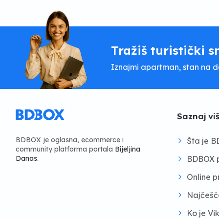
Tražiš turistički s
Iznajmi apartman, stan na dan
Saznaj vi
BDBOX je oglasna, ecommerce i
Šta je 
community platforma portala
Bijeljina
BDBOX p
Danas
.
Online 
Najčešć
Ko je Vi