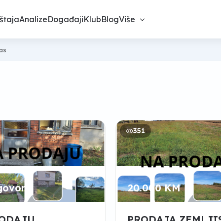
štaja
Analize
Događaji
Klub
Blog
Više
nas
351
govoru
20.000 KM
RODAJU
PRODAJA ZEMLJI