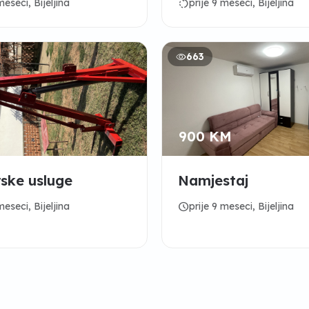
rotate_left
meseci, Bijeljina
prije 9 meseci, Bijeljina
663
900 KM
ske usluge
Namjestaj
schedule
meseci, Bijeljina
prije 9 meseci, Bijeljina