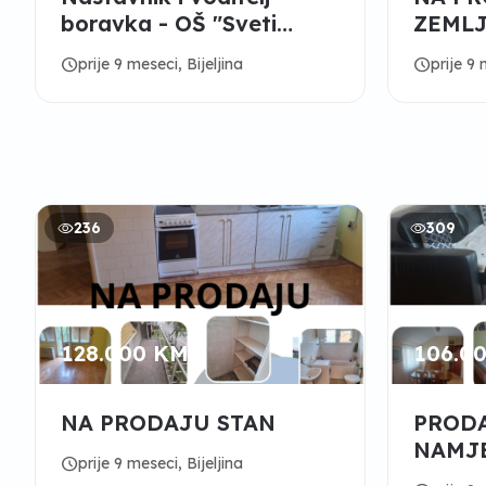
boravka - OŠ "Sveti
ZEMLJ
Sava" Crnjelovo
schedule
schedule
prije 9 meseci, Bijeljina
prije 9 
236
309
128.000 KM
106.0
NA PRODAJU STAN
PROD
NAMJ
schedule
prije 9 meseci, Bijeljina