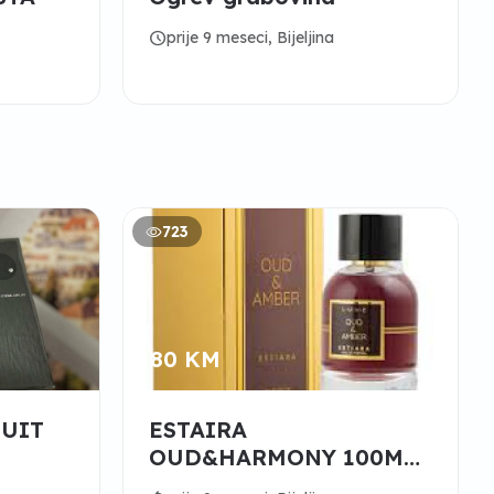
schedule
prije 9 meseci, Bijeljina
723
80 KM
NUIT
ESTAIRA
OUD&HARMONY 100ML
80KM