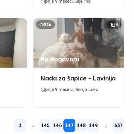
rotate_left
prije 9 meseci, Bijeljina
226
4
Po dogovoru
Nada za šapice - Lavinija
schedule
prije 9 meseci, Banja Luka
1
...
145
146
147
148
149
...
637