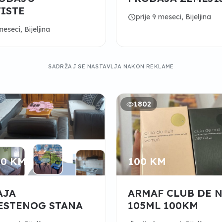
ISTE
schedule
prije 9 meseci, Bijeljina
meseci, Bijeljina
SADRŽAJ SE NASTAVLJA NAKON REKLAME
1802
00 KM
100 KM
AJA
ARMAF CLUB DE 
ESTENOG STANA
105ML 100KM