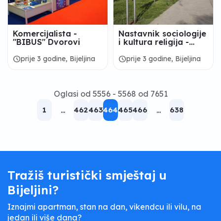
Komercijalista -
Nastavnik sociologije
"BIBUS" Dvorovi
i kultura religija -
Gimnazija „Filip
Višnjić“ Bijeljina
schedule
schedule
prije 3 godine, Bijeljina
prije 3 godine, Bijeljina
Oglasi od 5556 - 5568 od 7651
1
...
462
463
464
465
466
...
638
Tražiš turistički smještaj u
Bijeljini?
Iznajmi apartman, stan na dan, vikendcu ili vilu, na
jedan ili više dana?