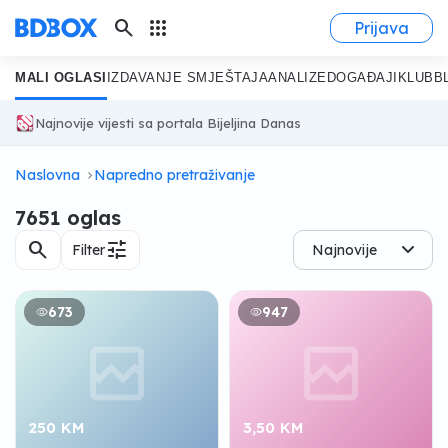
search
apps
Prijava
MALI OGLASI
IZDAVANJE SMJEŠTAJA
ANALIZE
DOGAĐAJI
KLUB
B
Najnovije vijesti sa portala Bijeljina Danas
Naslovna
Napredno pretraživanje
7651 oglas
search
tune
Filter
Najnovije
673
947
250 KM
3,50 KM