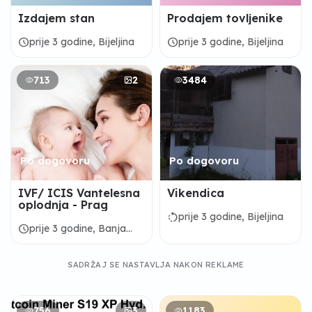
Izdajem stan
Prodajem tovljenike
schedule
schedule
prije 3 godine, Bijeljina
prije 3 godine, Bijeljina
713
2
3484
Po dogovoru
Po dogovoru
IVF/ ICIS Vantelesna
Vikendica
oplodnja - Prag
rotate_left
prije 3 godine, Bijeljina
schedule
prije 3 godine, Banja
Luka
SADRŽAJ SE NASTAVLJA NAKON REKLAME
756
3
1183