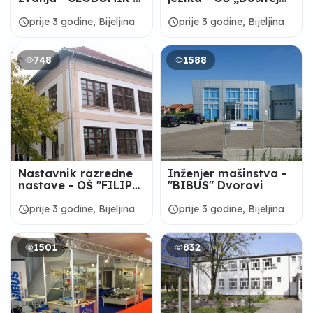
UNIVERZITET
Obradović“ Suvo
Polje
schedule
schedule
prije 3 godine, Bijeljina
prije 3 godine, Bijeljina
748
1588
Nastavnik razredne
Inženjer mašinstva -
nastave - OŠ "FILIP
"BIBUS" Dvorovi
VIŠNJIĆ" Donja
Trnova
schedule
schedule
prije 3 godine, Bijeljina
prije 3 godine, Bijeljina
1501
832