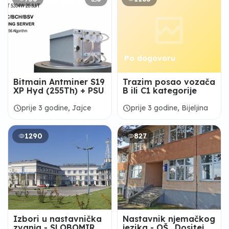
3.599 KM
Po dogovoru
Bitmain Antminer S19
Trazim posao vozača
XP Hyd (255Th) + PSU
B ili C1 kategorije
schedule
schedule
prije 3 godine, Jajce
prije 3 godine, Bijeljina
1290
827
Izbori u nastavnička
Nastavnik njemačkog
zvanja - SLOBOMIR P
jezika - OŠ „Dositej