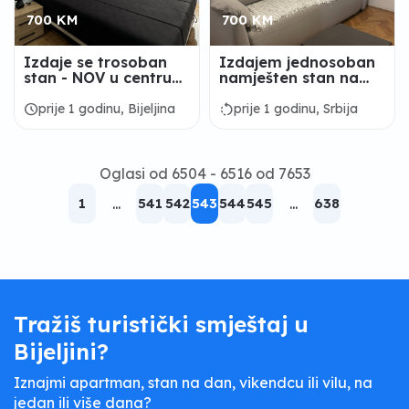
700 KM
700 KM
Izdaje se trosoban
Izdajem jednosoban
stan - NOV u centru
namješten stan na
grada
Grbavici u Novom
Sadu
schedule
rotate_left
prije 1 godinu, Bijeljina
prije 1 godinu, Srbija
Oglasi od 6504 - 6516 od 7653
1
...
541
542
543
544
545
...
638
Tražiš turistički smještaj u
Bijeljini?
Iznajmi apartman, stan na dan, vikendcu ili vilu, na
jedan ili više dana?