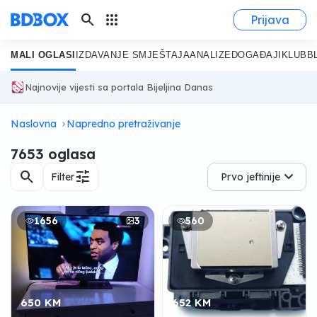
search
apps
Prijava
MALI OGLASI
IZDAVANJE SMJEŠTAJA
ANALIZE
DOGAĐAJI
KLUB
B
Najnovije vijesti sa portala Bijeljina Danas
Naslovna
Napredno pretraživanje
7653 oglasa
search
tune
Filter
Prvo jeftinije
1656
3
560
650 KM
652 KM