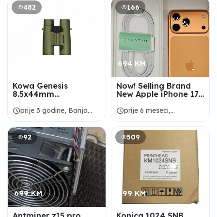
482
166
672 KM
694 KM
Kowa Genesis
Now! Selling Brand
8.5x44mm
New Apple iPhone 17
Waterproof
pro max
Binoculars -
schedule
schedule
prije 3 godine, Banja
prije 6 meseci,
EXPERTBINOCULAR
Luka
Bosanska Krupa
92
509
699 KM
699 KM
Antminer z15 pro
Konica 1024 SNB