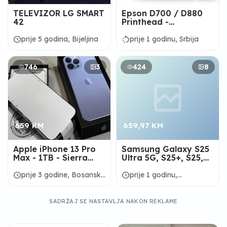
TELEVIZOR LG SMART
Epson D700 / D880
42
Printhead -
FA170200030 |
ARIZAPRINT
schedule
rotate_left
prije 5 godina, Bijeljina
prije 1 godinu, Srbija
746
3
424
8
659 KM
659,97 KM
Apple iPhone 13 Pro
Samsung Galaxy S25
Max - 1TB - Sierra
Ultra 5G, S25+, S25,
Blue (Unlocked) @
S24 Ultra, Z Fold6, Z
$659USD
Flip6
schedule
schedule
prije 3 godine, Bosanska
prije 1 godinu,
Krupa
Domaljevac-Šamac
SADRŽAJ SE NASTAVLJA NAKON REKLAME