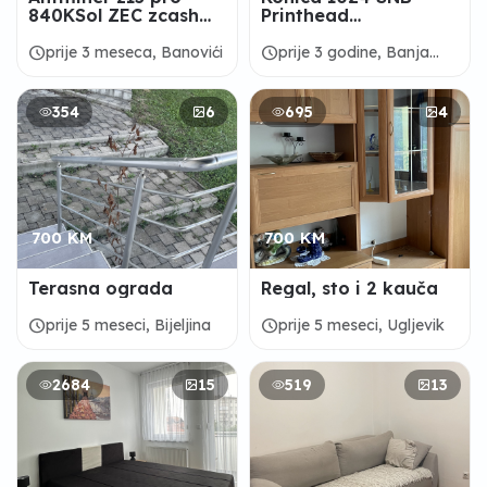
840KSol ZEC zcash
Printhead
ZEN Asic Antminer
(QUANTUMTRONIC)
Z15 420 kh
schedule
schedule
prije 3 meseca, Banovići
prije 3 godine, Banja
Luka
354
6
695
4
700 KM
700 KM
Terasna ograda
Regal, sto i 2 kauča
schedule
schedule
prije 5 meseci, Bijeljina
prije 5 meseci, Ugljevik
2684
15
519
13