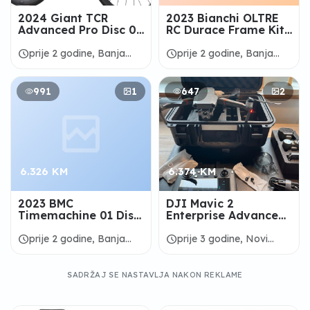
2024 Giant TCR
2023 Bianchi OLTRE
Advanced Pro Disc 0
RC Durace Frame Kit
AXS - Road Bike (
(CALDERACYCLE)
PIENARBIKESHOP )
schedule
schedule
prije 2 godine, Banja
prije 2 godine, Banja
Luka
Luka
991
1
647
2
6.326 KM
6.374 KM
2023 BMC
DJI Mavic 2
Timemachine 01 Disc
Enterprise Advanced
FRS (CALDERACYCLE)
Drone
schedule
schedule
prije 2 godine, Banja
prije 3 godine, Novi
Luka
Grad
SADRŽAJ SE NASTAVLJA NAKON REKLAME