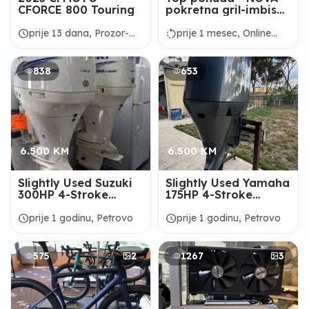
CFORCE 800 Touring
pokretna gril-imbis
prikolica - idealna za
gastronomsku scenu
schedule
rotate_left
prije 13 dana, Prozor-
prije 1 mesec, Online
Rama
prodaja
838
653
6.500 KM
6.500 KM
Slightly Used Suzuki
Slightly Used Yamaha
300HP 4-Stroke
175HP 4-Stroke
Outboard Motor
Outboard Motor
Engine
Engine
schedule
schedule
prije 1 godinu, Petrovo
prije 1 godinu, Petrovo
575
2
1267
3