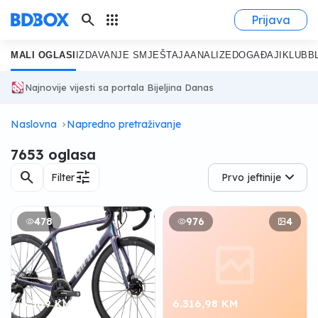
search
apps
Prijava
MALI OGLASI
IZDAVANJE SMJEŠTAJA
ANALIZE
DOGAĐAJI
KLUB
B
Najnovije vijesti sa portala Bijeljina Danas
Naslovna
Napredno pretraživanje
7653 oglasa
search
tune
Filter
Prvo jeftinije
478
976
4
6.309 KM
6.316,98 KM