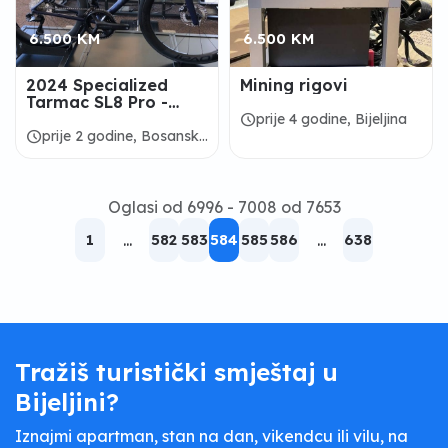
6.500 KM
6.500 KM
2024 Specialized
Mining rigovi
Tarmac SL8 Pro -
Ultegra Di2
schedule
prije 4 godine, Bijeljina
schedule
prije 2 godine, Bosansko
Grahovo
Oglasi od 6996 - 7008 od 7653
1
...
582
583
584
585
586
...
638
Tražiš turistički smještaj u
Bijeljini?
Iznajmi apartman, stan na dan, vikendcu ili vilu, na