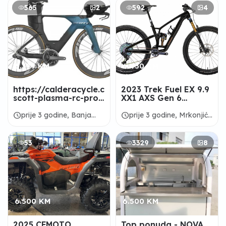
565
2
592
4
6.379 KM
6.450 KM
https://calderacycle.com/2023-
2023 Trek Fuel EX 9.9
scott-plasma-rc-pro-
XX1 AXS Gen 6
triathlon-bike
Mountain Bike -
(CALDERACYCLE)
ALANBIKESHOP
schedule
schedule
prije 3 godine, Banja
prije 3 godine, Mrkonjić
Luka
Grad
53
3329
8
6.500 KM
6.500 KM
2025 CFMOTO
Top ponuda - NOVA