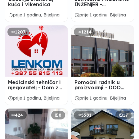
kuća i vikendica
INŽENjER -
“MEDICOM” d.o.o.
Bijeljina
rotate_left
schedule
prije 1 godinu, Bijeljina
prije 1 godinu, Bijeljina
1207
1214
Medicinski tehničar i
Pomoćni radnik u
njegovatelj - Dom za
proizvodnji - DOO
starija lica "LENKOM"
"NOVOFORM" Bijeljina
Bijeljina
schedule
schedule
prije 1 godinu, Bijeljina
prije 1 godinu, Bijeljina
424
8
5581
17