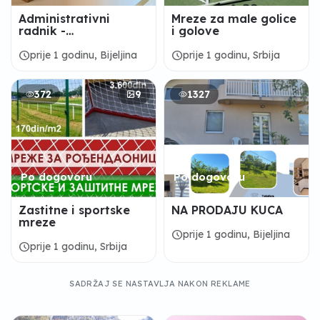
Administrativni
Mreze za male golice
radnik -
i golove
"ALPHAMEDIC"
Bijeljina
schedule
schedule
prije 1 godinu, Bijeljina
prije 1 godinu, Srbija
372
9
1327
Po dogovoru
Po dogovoru
Zastitne i sportske
NA PRODAJU KUCA
mreze
schedule
prije 1 godinu, Bijeljina
schedule
prije 1 godinu, Srbija
SADRŽAJ SE NASTAVLJA NAKON REKLAME