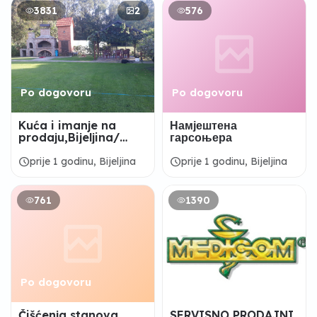
3831
2
576
Po dogovoru
Po dogovoru
Kuća i imanje na
Намјештена
prodaju,Bijeljina/
гарсоњера
Batković
schedule
schedule
prije 1 godinu, Bijeljina
prije 1 godinu, Bijeljina
761
1390
Po dogovoru
Čišćenja stanova,
SERVISNO PRODAJNI