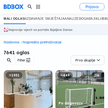
search
apps
Prijava
MALI OGLASI
IZDAVANJE SMJEŠTAJA
ANALIZE
DOGAĐAJI
KLUB
B
Najnovije vijesti sa portala Bijeljina Danas
Naslovna
Napredno pretraživanje
7641 oglas
search
tune
Filter
Prvo skuplje
1931
449
6
Po dogovoru