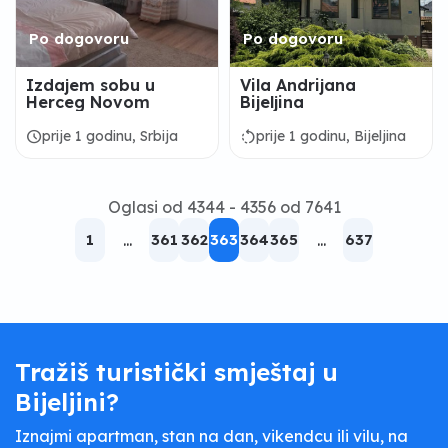
Po dogovoru
Po dogovoru
Izdajem sobu u
Vila Andrijana
Herceg Novom
Bijeljina
schedule
rotate_left
prije 1 godinu, Srbija
prije 1 godinu, Bijeljina
Oglasi od 4344 - 4356 od 7641
1
...
361
362
363
364
365
...
637
Tražiš turistički smještaj u
Bijeljini?
Iznajmi apartman, stan na dan, vikendcu ili vilu, na