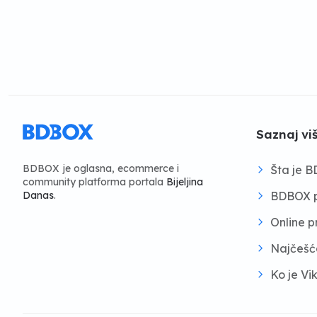
Saznaj vi
BDBOX je oglasna, ecommerce i
Šta je 
community platforma portala
Bijeljina
BDBOX p
Danas
.
Online 
Najčešć
Ko je Vi