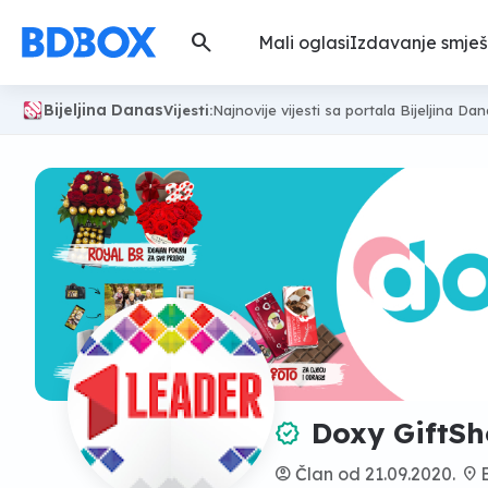
search
Mali oglasi
Izdavanje smješ
Bijeljina Danas
Vijesti:
Najnovije vijesti sa portala Bijeljina Da
Doxy GiftS
verified
account_circle
Član od 21.09.2020.
location_on
B