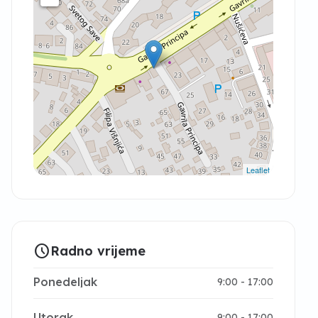
Leaflet
schedule
Radno vrijeme
Ponedeljak
9:00 - 17:00
Utorak
9:00 - 17:00