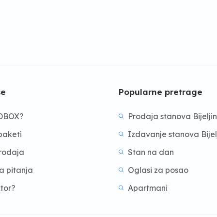
še
Popularne pretrage
BDBOX?
Prodaja stanova Bijelji
aketi
Izdavanje stanova Bijel
prodaja
Stan na dan
a pitanja
Oglasi za posao
ktor?
Apartmani