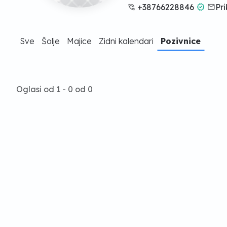
phone_in_talk
+38766228846
verified
email
Pri
Sve
Šolje
Majice
Zidni kalendari
Pozivnice
Oglasi od 1 - 0 od 0