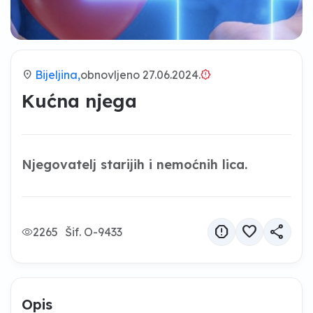
location_on
Bijeljina,
obnovljeno 27.06.2024.
brightness_alert
Kućna njega
Njegovatelj starijih i nemoćnih lica.
report
favorite
share
2265
Šif. O-9433
Opis