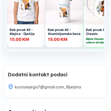
Dodatni kontakt podaci
location_on
kucnanjega7@gmail.com
, Bijeljina