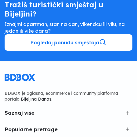
Tražiš turistički smještaj u
Bijeljini?
Iznajmi apartman, stan na dan, vikendcu ili vilu, na
jedan ili više dana?
Pogledaj ponudu smještaja
BDBOX je oglasna, ecommerce i community platforma
portala
Bijeljina Danas
.
Saznaj više
Popularne pretrage