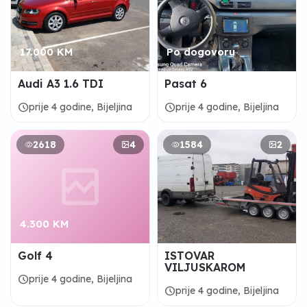
17.000 KM
Po dogovoru
Audi A3 1.6 TDI
Pasat 6
schedule
schedule
prije 4 godine, Bijeljina
prije 4 godine, Bijeljina
2618
4
1584
2
4.300 KM
Golf 4
ISTOVAR
VILJUSKAROM
schedule
prije 4 godine, Bijeljina
schedule
prije 4 godine, Bijeljina