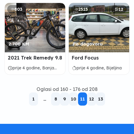
803
2523
12
2.700 KM
Po dogovoru
2021 Trek Remedy 9.8
Ford Focus
schedule
rotate_left
prije 4 godine, Banja
prije 4 godine, Bijeljina
Luka
Oglasi od 160 - 176 od 208
1
...
8
9
10
11
12
13