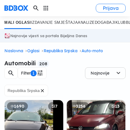
search
apps
Prijava
MALI OGLASI
IZDAVANJE SMJEŠTAJA
ANALIZE
DOGAĐAJI
KLUB
B
Najnovije vijesti sa portala Bijeljina Danas
Naslovna
Oglasi
Republika Srpska
Auto-moto
Automobili
208
search
tune
Filter
1
Najnovije
×
Republika Srpska
1690
7
3256
13