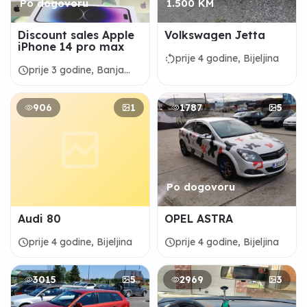
Po dogovoru
1.500 KM
Discount sales Apple
Volkswagen Jetta
iPhone 14 pro max
rotate_left
prije 4 godine, Bijeljina
schedule
prije 3 godine, Banja
Luka
906
1
1787
5
Po dogovoru
Audi 80
OPEL ASTRA
schedule
schedule
prije 4 godine, Bijeljina
prije 4 godine, Bijeljina
3015
5
2969
3