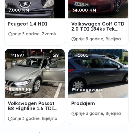
7.000 KM
34.000 KM
Peugeot 1.4 HDI
Volkswagen Golf GTD
2.0 TDI 184ks Tek
registrovan
rotate_left
prije 3 godine, Zvornik
schedule
prije 3 godine, Bijeljina
1697
9
1601
34.999 KM
Po dogovoru
Volkswagen Passat
Prodajem
B8 Highline 1.6 TDI
DSG
schedule
prije 3 godine, Bijeljina
schedule
prije 3 godine, Bijeljina