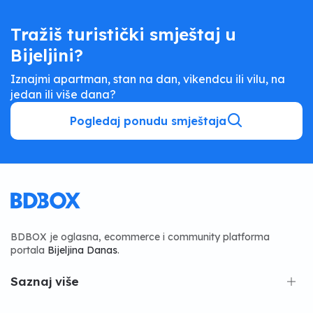
Tražiš turistički smještaj u
Bijeljini?
Iznajmi apartman, stan na dan, vikendcu ili vilu, na
jedan ili više dana?
Pogledaj ponudu smještaja
BDBOX je oglasna, ecommerce i community platforma
portala
Bijeljina Danas
.
Saznaj više