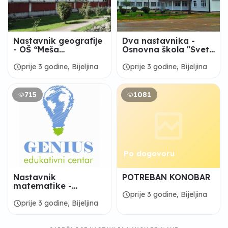
Nastavnik geografije
Dva nastavnika -
- OŠ “Meša
Osnovna škola "Sveti
Selimović“ Janja
Sava" Crnjelovo
schedule
schedule
prije 3 godine, Bijeljina
prije 3 godine, Bijeljina
715
1081
Po dogovoru
Nastavnik
POTREBAN KONOBAR
matematike -
EDUKATIVNI CENTAR
schedule
prije 3 godine, Bijeljina
"GENIUS"
schedule
prije 3 godine, Bijeljina