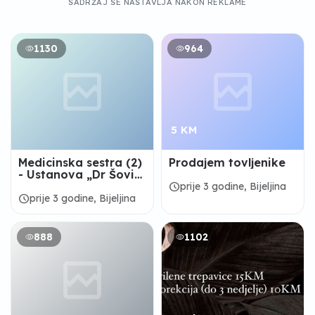
SADRŽAJ SE NASTAVLJA NAKON REKLAME
1130
964
5 KM
Medicinska sestra (2)
Prodajem tovljenike
- Ustanova „Dr Šović-
Vitalis“
schedule
prije 3 godine, Bijeljina
schedule
prije 3 godine, Bijeljina
888
1102