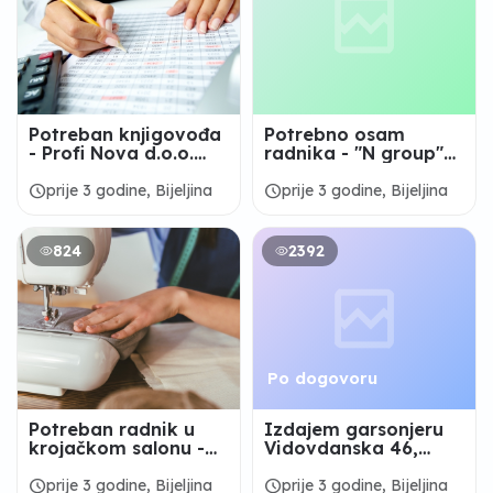
Potreban knjigovođa
Potrebno osam
- Profi Nova d.o.o.
radnika - "N group"
Bijeljina
d.o.o. Bijeljina
schedule
schedule
prije 3 godine, Bijeljina
prije 3 godine, Bijeljina
824
2392
Po dogovoru
Potreban radnik u
Izdajem garsonjeru
krojačkom salonu -
Vidovdanska 46,
ZKR "STILL" Bijeljina
Bijeljina
schedule
schedule
prije 3 godine, Bijeljina
prije 3 godine, Bijeljina