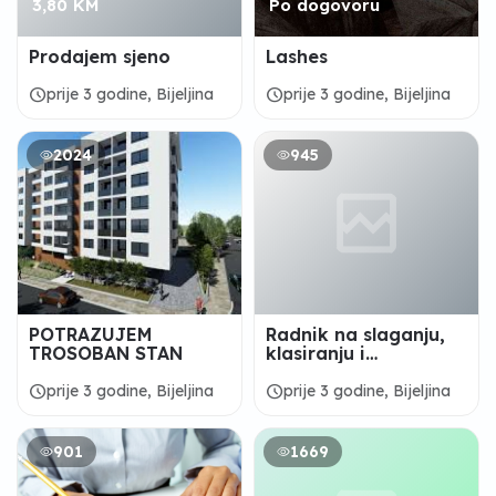
3,80 KM
Po dogovoru
Prodajem sjeno
Lashes
schedule
schedule
prije 3 godine, Bijeljina
prije 3 godine, Bijeljina
2024
945
POTRAZUJEM
Radnik na slaganju,
TROSOBAN STAN
klasiranju i
paletiranju- IGM
“DRINA“ a.d.
schedule
schedule
prije 3 godine, Bijeljina
prije 3 godine, Bijeljina
901
1669