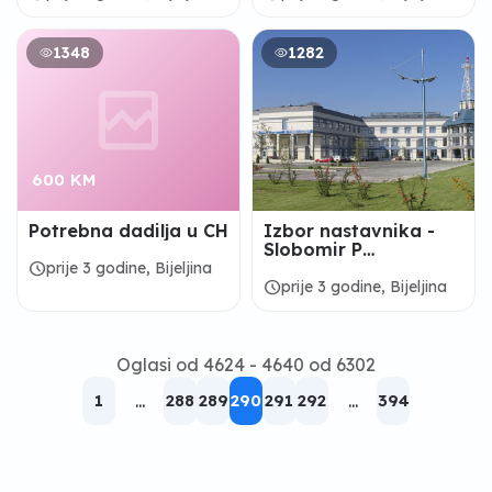
1348
1282
600 KM
Potrebna dadilja u CH
Izbor nastavnika -
Slobomir P
Univerzitet Bijeljina
schedule
prije 3 godine, Bijeljina
schedule
prije 3 godine, Bijeljina
Oglasi od 4624 - 4640 od 6302
1
...
288
289
290
291
292
...
394