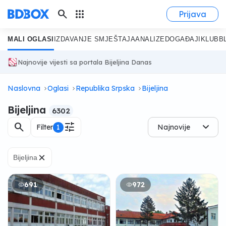
search
apps
Prijava
MALI OGLASI
IZDAVANJE SMJEŠTAJA
ANALIZE
DOGAĐAJI
KLUB
B
Najnovije vijesti sa portala Bijeljina Danas
Naslovna
Oglasi
Republika Srpska
Bijeljina
Bijeljina
6302
search
tune
Filter
1
Najnovije
×
Bijeljina
691
972