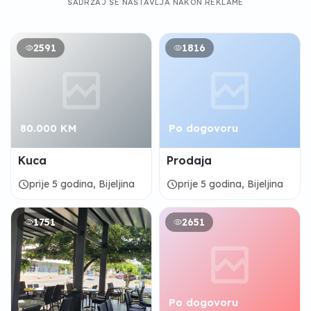
SADRŽAJ SE NASTAVLJA NAKON REKLAME
2591
1816
80.000 KM
Po dogovoru
Kuca
Prodaja
schedule
schedule
prije 5 godina, Bijeljina
prije 5 godina, Bijeljina
1751
2651
Po dogovoru