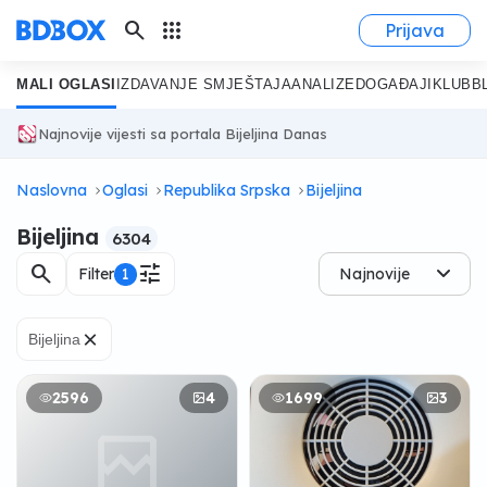
search
apps
Prijava
MALI OGLASI
IZDAVANJE SMJEŠTAJA
ANALIZE
DOGAĐAJI
KLUB
B
Najnovije vijesti sa portala Bijeljina Danas
Naslovna
Oglasi
Republika Srpska
Bijeljina
Bijeljina
6304
search
tune
Filter
1
Najnovije
×
Bijeljina
2596
4
1699
3