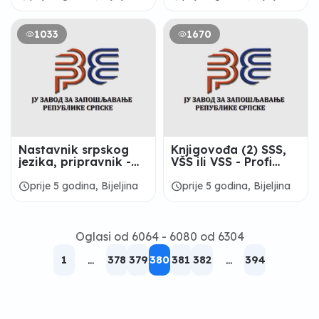
1033
1670
Nastavnik srpskog
Knjigovođa (2) SSS,
jezika, pripravnik -
VŠS ili VSS - Profi
Tehnička škola
Nova d.o.o Bijeljina
„Mihajlo Pupin“,
schedule
schedule
prije 5 godina, Bijeljina
prije 5 godina, Bijeljina
Bijeljina
Oglasi od 6064 - 6080 od 6304
1
...
378
379
380
381
382
...
394