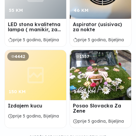
55 KM
46 KM
LED stona kvalitetna
Aspirator (usisivac)
lampa ( manikir, za
za nokte
nokte )
rotate_left
rotate_left
prije 5 godina, Bijeljina
prije 5 godina, Bijeljina
4442
1557
150 KM
1.600 KM
Izdajem kucu
Posao Slovacka Za
Zene
schedule
prije 5 godina, Bijeljina
schedule
prije 5 godina, Bijeljina