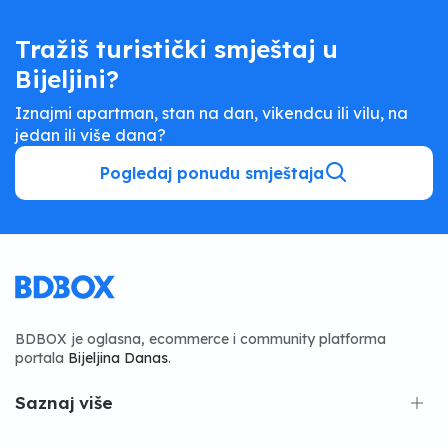
Tražiš turistički smještaj u
Bijeljini?
Iznajmi apartman, stan na dan, vikendcu ili vilu, na
jedan ili više dana?
Pogledaj ponudu smještaja
BDBOX je oglasna, ecommerce i community platforma
portala
Bijeljina Danas
.
Saznaj više