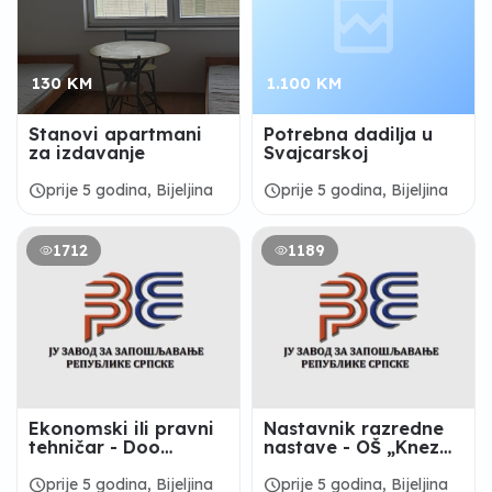
130 KM
1.100 KM
Stanovi apartmani
Potrebna dadilja u
za izdavanje
Svajcarskoj
schedule
schedule
prije 5 godina, Bijeljina
prije 5 godina, Bijeljina
1712
1189
Ekonomski ili pravni
Nastavnik razredne
tehničar - Doo
nastave - OŠ „Knez
“Trifunčević “ Bijeljina
Ivo od Semberije“,
Bijeljina
schedule
schedule
prije 5 godina, Bijeljina
prije 5 godina, Bijeljina