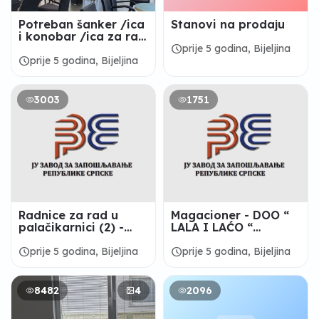
Potreban šanker /ica
Stanovi na prodaju
i konobar /ica za rad
u Cafe La Bella Maria
schedule
prije 5 godina, Bijeljina
schedule
prije 5 godina, Bijeljina
3003
1751
Radnice za rad u
Magacioner - DOO “
palačikarnici (2) -
LALA I LAĆO “
“MAMASITA “ Bijeljina
BIJELjINA
schedule
schedule
prije 5 godina, Bijeljina
prije 5 godina, Bijeljina
8482
4
2096